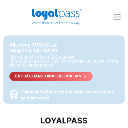
Xây dựng TƯƠNG LAI
vững chắc tại HOA KỲ
Bảo vệ khoản đầu tư EB5 của bạn.
30/09/2026 là cơ hội cuối cùng để bảo lưu quyền lợi nhà
đầu tư (Grandfathering)
BẮT ĐẦU HÀNH TRÌNH EB5 CỦA BẠN
Thành tích đã được chứng minh với hơn 500 hồ
sơ thành công
LOYALPASS