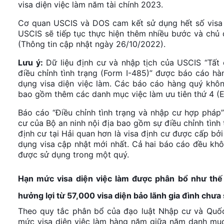
visa diện việc làm năm tài chính 2023.
Cơ quan USCIS và DOS cam kết sử dụng hết số visa 
USCIS sẽ tiếp tục thực hiện thêm nhiều bước và chủ 
(Thông tin cập nhật ngày 26/10/2022).
Lưu ý:
Dữ liệu định cư và nhập tịch của USCIS “Tất
điều chỉnh tình trạng (Form I-485)” được báo cáo h
dụng visa diện việc làm. Các báo cáo hàng quý khô
bao gồm thêm các danh mục việc làm ưu tiên thứ 4 (E
Báo cáo “Điều chỉnh tình trạng và nhập cư hợp phá
cư của Bộ an ninh nội địa bao gồm sự điều chỉnh tìn
định cư tại Hải quan hơn là visa định cư được cấp b
dụng visa cập nhật mới nhất. Cả hai báo cáo đều khô
được sử dụng trong một quý.
Hạn mức visa diện việc làm được phân bổ như th
hưởng lợi từ 57,000 visa diện bảo lãnh gia đình chưa
Theo quy tắc phân bổ của đạo luật Nhập cư và Quốc
mức visa diện việc làm hàng năm giữa năm danh mục 