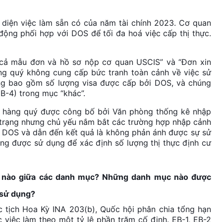
diện việc làm sẵn có của năm tài chính 2023. Cơ quan
động phối hợp với DOS để tối đa hoá việc cấp thị thực.
 cả mẫu đơn và hồ sơ nộp cơ quan USCIS” và “Đơn xin
àng quý không cung cấp bức tranh toàn cảnh về việc sử
ng bao gồm số lượng visa được cấp bởi DOS, và chúng
B-4) trong mục “khác”.
p” hàng quý được công bố bởi Văn phòng thống kê nhập
h trạng nhưng chủ yếu nắm bắt các trường hợp nhập cảnh
ởi DOS và dẫn đến kết quả là không phản ánh được sự sử
ng được sử dụng để xác định số lượng thị thực định cư
ế nào giữa các danh mục? Những danh mục nào được
 sử dụng?
 tịch Hoa Kỳ INA 203(b), Quốc hội phân chia tổng hạn
việc làm theo một tỷ lệ phần trăm cố định. EB-1, EB-2