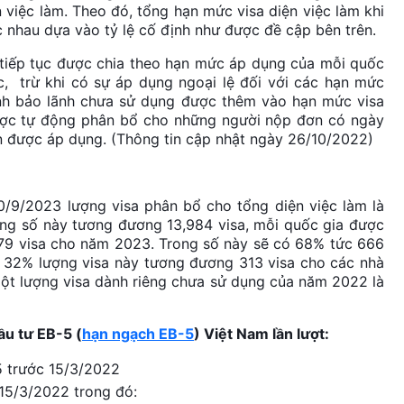
 việc làm. Theo đó, tổng hạn mức visa diện việc làm khi
 nhau dựa vào tỷ lệ cố định như được đề cập bên trên.
 tiếp tục được chia theo hạn mức áp dụng của mỗi quốc
c, trừ khi có sự áp dụng ngoại lệ đối với các hạn mức
ình bảo lãnh chưa sử dụng được thêm vào hạn mức visa
được tự động phân bổ cho những người nộp đơn có ngày
ẫn được áp dụng. (Thông tin cập nhật ngày 26/10/2022)
0/9/2023 lượng visa phân bổ cho tổng diện việc làm là
ong số này tương đương 13,984 visa, mỗi quốc gia được
79 visa cho năm 2023. Trong số này sẽ có 68% tức 666
, 32% lượng visa này tương đương 313 visa cho các nhà
ột lượng visa dành riêng chưa sử dụng của năm 2022 là
ầu tư EB-5 (
hạn ngạch EB-5
) Việt Nam lần lượt:
5 trước 15/3/2022
15/3/2022 trong đó: