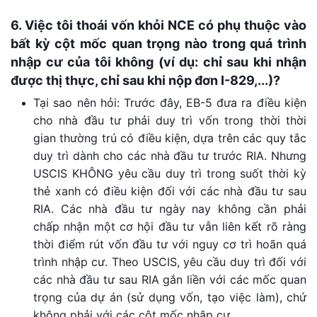
6. Việc tôi thoái vốn khỏi NCE có phụ thuộc vào
bất kỳ cột mốc quan trọng nào trong quá trình
nhập cư của tôi không (ví dụ: chỉ sau khi nhận
được thị thực, chỉ sau khi nộp đơn I-829,...)?
Tại sao nên hỏi: Trước đây, EB-5 đưa ra điều kiện
cho nhà đầu tư phải duy trì vốn trong thời thời
gian thường trú có điều kiện, dựa trên các quy tắc
duy trì dành cho các nhà đầu tư trước RIA. Nhưng
USCIS KHÔNG yêu cầu duy trì trong suốt thời kỳ
thẻ xanh có điều kiện đối với các nhà đầu tư sau
RIA. Các nhà đầu tư ngày nay không cần phải
chấp nhận một cơ hội đầu tư vẫn liên kết rõ ràng
thời điểm rút vốn đầu tư với nguy cơ trì hoãn quá
trình nhập cư. Theo USCIS, yêu cầu duy trì đối với
các nhà đầu tư sau RIA gắn liền với các mốc quan
trọng của dự án (sử dụng vốn, tạo việc làm), chứ
không phải với các cột mốc nhập cư.