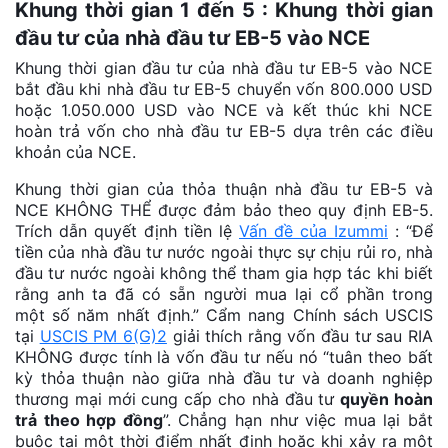
Khung thời gian 1 đến 5 : Khung thời gian
đầu tư của nhà đầu tư EB-5 vào NCE
Khung thời gian đầu tư của nhà đầu tư EB-5 vào NCE
bắt đầu khi nhà đầu tư EB-5 chuyển vốn 800.000 USD
hoặc 1.050.000 USD vào NCE và kết thúc khi NCE
hoàn trả vốn cho nhà đầu tư EB-5 dựa trên các điều
khoản của NCE.
Khung thời gian của thỏa thuận nhà đầu tư EB-5 và
NCE KHÔNG THỂ được đảm bảo theo quy định EB-5.
Trích dẫn quyết định tiền lệ
Vấn đề của Izummi
: “Để
tiền của nhà đầu tư nước ngoài thực sự chịu rủi ro, nhà
đầu tư nước ngoài không thể tham gia hợp tác khi biết
rằng anh ta đã có sẵn người mua lại cổ phần trong
một số năm nhất định.” Cẩm nang Chính sách USCIS
tại
USCIS PM 6(G)2
giải thích rằng vốn đầu tư sau RIA
KHÔNG được tính là vốn đầu tư nếu nó “tuân theo bất
kỳ thỏa thuận nào giữa nhà đầu tư và doanh nghiệp
thương mại mới cung cấp cho nhà đầu tư
quyền hoàn
trả theo hợp đồng
”. Chẳng hạn như việc mua lại bắt
buộc tại một thời điểm nhất định hoặc khi xảy ra một