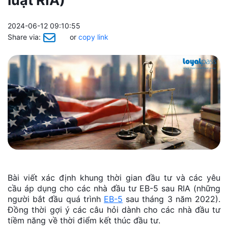
luật RIA)
2024-06-12 09:10:55
Share via:
or
copy link
Bài viết xác định khung thời gian đầu tư và các yêu
cầu áp dụng cho các nhà đầu tư EB-5 sau RIA (những
người bắt đầu quá trình
EB-5
sau tháng 3 năm 2022).
Đồng thời gợi ý các câu hỏi dành cho các nhà đầu tư
tiềm năng về thời điểm kết thúc đầu tư.