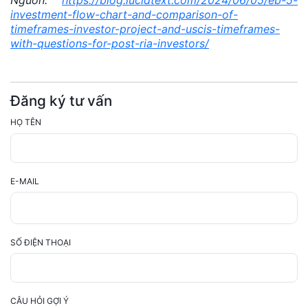
investment-flow-chart-and-comparison-of-
timeframes-investor-project-and-uscis-timeframes-
with-questions-for-post-ria-investors/
Đăng ký tư vấn
HỌ TÊN
E-MAIL
SỐ ĐIỆN THOẠI
CÂU HỎI GỢI Ý