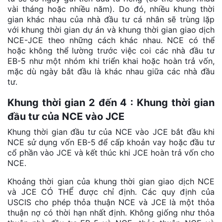
vài tháng hoặc nhiều năm). Do đó, nhiều khung thời
gian khác nhau của nhà đầu tư cá nhân sẽ trùng lặp
với khung thời gian dự án và khung thời gian giao dịch
NCE-JCE theo những cách khác nhau. NCE có thể
hoặc không thể lường trước việc coi các nhà đầu tư
EB-5 như một nhóm khi triển khai hoặc hoàn trả vốn,
mặc dù ngày bắt đầu là khác nhau giữa các nhà đầu
tư.
Khung thời gian 2 đến 4 : Khung thời gian
đầu tư của NCE vào JCE
Khung thời gian đầu tư của NCE vào JCE bắt đầu khi
NCE sử dụng vốn EB-5 để cấp khoản vay hoặc đầu tư
cổ phần vào JCE và kết thúc khi JCE hoàn trả vốn cho
NCE.
Khoảng thời gian của khung thời gian giao dịch NCE
và JCE CÓ THỂ được chỉ định. Các quy định của
USCIS cho phép thỏa thuận NCE và JCE là một thỏa
thuận nợ có thời hạn nhất định. Không giống như thỏa