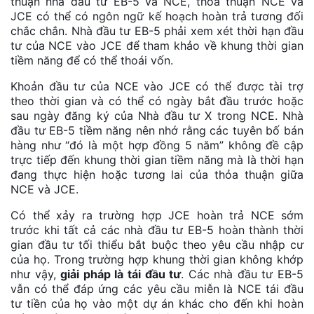
thuận nhà đầu tư EB-5 và NCE, thỏa thuận NCE và
JCE có thể có ngôn ngữ kế hoạch hoàn trả tương đối
chắc chắn. Nhà đầu tư EB-5 phải xem xét thời hạn đầu
tư của NCE vào JCE để tham khảo về khung thời gian
tiềm năng để có thể thoái vốn.
Khoản đầu tư của NCE vào JCE có thể được tài trợ
theo thời gian và có thể có ngày bắt đầu trước hoặc
sau ngày đăng ký của Nhà đầu tư X trong NCE. Nhà
đầu tư EB-5 tiềm năng nên nhớ rằng các tuyên bố bán
hàng như “đó là một hợp đồng 5 năm” không đề cập
trực tiếp đến khung thời gian tiềm năng mà là thời hạn
đang thực hiện hoặc tương lai của thỏa thuận giữa
NCE và JCE.
Có thể xảy ra trường hợp JCE hoàn trả NCE sớm
trước khi tất cả các nhà đầu tư EB-5 hoàn thành thời
gian đầu tư tối thiểu bắt buộc theo yêu cầu nhập cư
của họ. Trong trường hợp khung thời gian không khớp
như vậy,
giải pháp là tái đầu tư
. Các nhà đầu tư EB-5
vẫn có thể đáp ứng các yêu cầu miễn là NCE tái đầu
tư tiền của họ vào một dự án khác cho đến khi hoàn