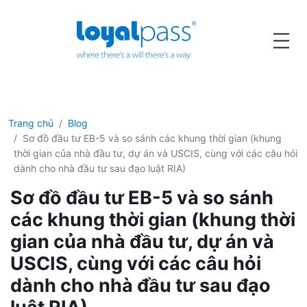
Trang chủ
Blog
Sơ đồ đầu tư EB-5 và so sánh các khung thời gian (khung
thời gian của nhà đầu tư, dự án và USCIS, cùng với các câu hỏi
dành cho nhà đầu tư sau đạo luật RIA)
Sơ đồ đầu tư EB-5 và so sánh
các khung thời gian (khung thời
gian của nhà đầu tư, dự án và
USCIS, cùng với các câu hỏi
dành cho nhà đầu tư sau đạo