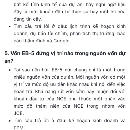
bất kể tính kinh tế của dự án, hãy nghi ngờ liệu
đây là một khoản đầu tư thực sự hay một lời hứa
đáng tin cậy.
Tìm câu trả lời ở đâu: lịch trình kế hoạch kinh
doanh, dự báo tài chính, phân tích thị trường, báo
cáo thẩm định và Google.
5. Vốn EB-5 đứng vị trí nào trong nguồn vốn dự
án?
Tại sao nên hỏi: EB-5 nói chung chỉ là một trong
nhiều nguồn vốn của dự án. Mỗi nguồn vốn có một
vị trí và mức độ ưu tiên khác nhau khi nói đến việc
hoàn trả. Khả năng rút vốn sớm hay muộn đối với
khoản đầu tư của NCE phụ thuộc một phần vào
mức độ thâm niên của NCE trong nhóm vốn
JCE.
Tìm câu trả lời ở đâu: kế hoạch kinh doanh và
PPM.