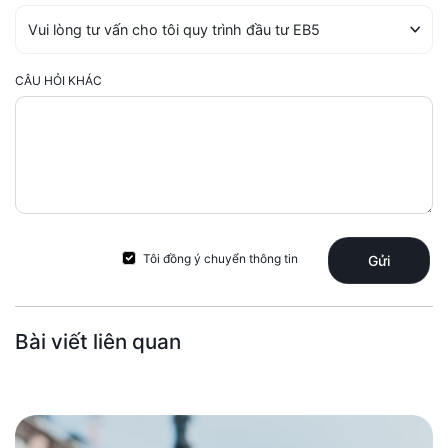
CÂU HỎI KHÁC
Tôi đồng ý chuyển thông tin
Gửi
Bài viết liên quan