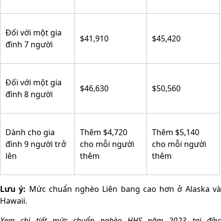
Đối với một gia
$41,910
$45,420
đình 7 người
Đối với một gia
$46,630
$50,560
đình 8 người
Dành cho gia
Thêm $4,720
Thêm $5,140
đình 9 người trở
cho mỗi người
cho mỗi người
lên
thêm
thêm
Lưu ý:
Mức chuẩn nghèo Liên bang cao hơn ở Alaska v
Hawaii.
Xem chi tiết mức chuẩn nghèo HHS năm 2023 tại đây: