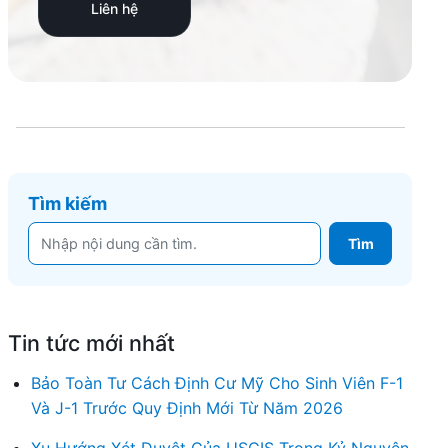
Liên hệ
Tìm kiếm
Tin tức mới nhất
Bảo Toàn Tư Cách Định Cư Mỹ Cho Sinh Viên F-1
Và J-1 Trước Quy Định Mới Từ Năm 2026
Xu Hướng Xét Duyệt Của USCIS Trong Kỷ Nguyên