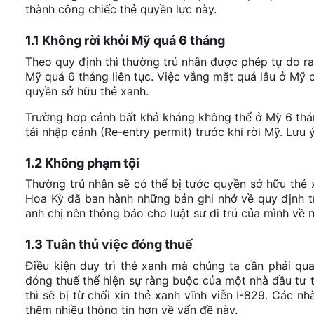
thành công chiếc thẻ quyền lực này.
1.1 Không rời khỏi Mỹ quá 6 tháng
Theo quy định thì thường trú nhân được phép tự do ra 
Mỹ quá 6 tháng liên tục. Việc vắng mặt quá lâu ở Mỹ c
quyền sở hữu thẻ xanh.
Trường hợp cảnh bất khả kháng không thể ở Mỹ 6 thán
tái nhập cảnh (Re-entry permit) trước khi rời Mỹ. Lưu
1.2 Không phạm tội
Thường trú nhân sẽ có thể bị tước quyền sở hữu thẻ x
Hoa Kỳ đã ban hành những bản ghi nhớ về quy định tr
anh chị nên thông báo cho luật sư di trú của mình về 
1.3 Tuân thủ việc đóng thuế
Điều kiện duy trì thẻ xanh mà chúng ta cần phải qua
đóng thuế thể hiện sự ràng buộc của một nhà đầu tư t
thì sẽ bị từ chối xin thẻ xanh vĩnh viễn I-829. Các nh
thêm nhiều thông tin hơn về vấn đề này.