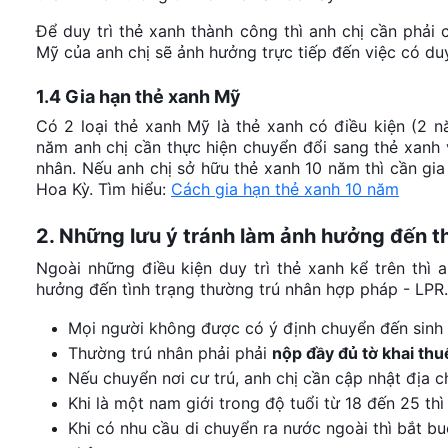
Để duy trì thẻ xanh thành công thì anh chị cần phải 
Mỹ của anh chị sẽ ảnh hưởng trực tiếp đến việc có du
1.4 Gia hạn thẻ xanh Mỹ
Có 2 loại thẻ xanh Mỹ là thẻ xanh có điều kiện (2 n
năm anh chị cần thực hiện chuyển đổi sang thẻ xanh v
nhân. Nếu anh chị sở hữu thẻ xanh 10 năm thì cần gia
Hoa Kỳ. T
ìm hiểu:
Cách gia hạn thẻ xanh 10 năm
2. Những lưu ý tránh làm ảnh hưởng đến t
Ngoài những điều kiện duy trì thẻ xanh kể trên thì
hưởng đến tình trạng thường trú nhân hợp pháp - LPR.
Mọi người không được có ý định chuyển đến sinh 
Thường trú nhân phải phải
nộp đầy đủ tờ khai thu
Nếu chuyển nơi cư trú, anh chị cần cập nhật địa ch
Khi là một nam giới trong độ tuổi từ 18 đến 25 th
Khi có nhu cầu di chuyển ra nước ngoài thì bắt b