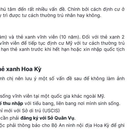
chú tâm đến rất nhiều vấn đề. Chính bởi cách định cư ở
y trì được tư cách thường trú nhân hay không.
ăm) và thẻ xanh vĩnh viễn (10 năm). Đối với thẻ xanh 2
ĩnh viễn để tiếp tục định cư Mỹ với tư cách thường trú
 hạn thẻ xanh trước khi hết hạn hoặc xin nhập quốc tịch
hẻ xanh Hoa Kỳ
 anh chị nên lưu ý một số vấn đề sau để không làm ảnh
sống vĩnh viễn tại một quốc gia khác ngoài Mỹ.
ế thu nhập
với tiểu bang, liên bang nơi mình sinh sống.
ỉ mới với Sở di trú (USCIS)
ì cần phải
đăng ký với Sở Quân Vụ
.
uộc phải thông báo cho Bộ An ninh nội địa Hoa Kỳ để ghi