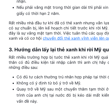
nhận.
Nếu phải vắng mặt trong thời gian dài thì phải xin
giấy có thời hạn 2 năm.
Rất nhiều nhà đầu tư khi đã có thẻ xanh nhưng vẫn lựa
có sự chuẩn bị, lên kế hoạch chi tiết trước khi rời Mỹ
đây là sự vắng mặt tạm thời. Việc tuân thủ các quy địn
xanh và có cơ hội
chuyển đổi thẻ xanh vĩnh viễn lên q
3. Hướng dẫn lấy lại thẻ xanh khi rời Mỹ q
Rất nhiều trường hợp bị tước thẻ xanh khi rời Mỹ quá 
thân có đủ điều kiện tái nhập cảnh thì anh chị hãy
những điều sau:
Có đủ tư cách thường trú nhân hợp pháp tại thời 
Không có ý định từ bỏ ý trở về Mỹ.
Quay trở về Mỹ sau một chuyến thăm tạm thời ở
trình của anh chị tại nước đó bị kéo dài mất kiể
vấn đề này.