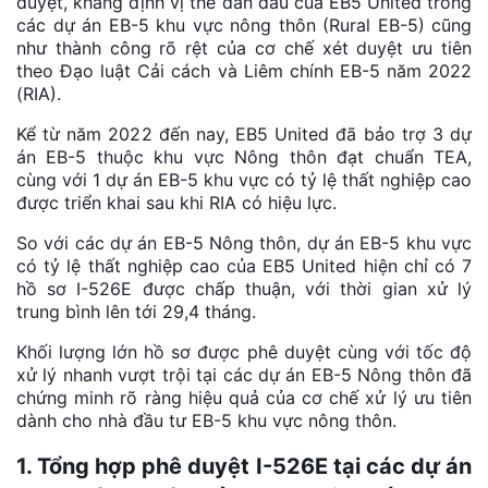
duyệt, khẳng định vị thế dẫn đầu của EB5 United trong
các dự án EB-5 khu vực nông thôn (Rural EB-5) cũng
như thành công rõ rệt của cơ chế xét duyệt ưu tiên
theo Đạo luật Cải cách và Liêm chính EB-5 năm 2022
(RIA).
Kể từ năm 2022 đến nay, EB5 United đã bảo trợ 3 dự
án EB-5 thuộc khu vực Nông thôn đạt chuẩn TEA,
cùng với 1 dự án EB-5 khu vực có tỷ lệ thất nghiệp cao
được triển khai sau khi RIA có hiệu lực.
So với các dự án EB-5 Nông thôn, dự án EB-5 khu vực
có tỷ lệ thất nghiệp cao của EB5 United hiện chỉ có 7
hồ sơ I-526E được chấp thuận, với thời gian xử lý
trung bình lên tới 29,4 tháng.
Khối lượng lớn hồ sơ được phê duyệt cùng với tốc độ
xử lý nhanh vượt trội tại các dự án EB-5 Nông thôn đã
chứng minh rõ ràng hiệu quả của cơ chế xử lý ưu tiên
dành cho nhà đầu tư EB-5 khu vực nông thôn.
1. Tổng hợp phê duyệt I-526E tại các dự án