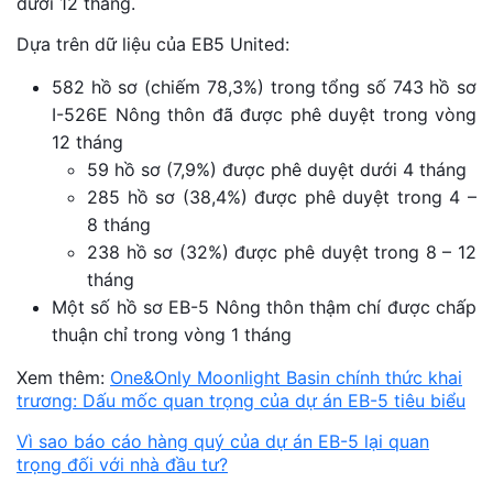
dưới 12 tháng.
Dựa trên dữ liệu của EB5 United:
582 hồ sơ (chiếm 78,3%) trong tổng số 743 hồ sơ
I-526E Nông thôn đã được phê duyệt trong vòng
12 tháng
59 hồ sơ (7,9%) được phê duyệt dưới 4 tháng
285 hồ sơ (38,4%) được phê duyệt trong 4 –
8 tháng
238 hồ sơ (32%) được phê duyệt trong 8 – 12
tháng
Một số hồ sơ EB-5 Nông thôn thậm chí được chấp
thuận chỉ trong vòng 1 tháng
Xem thêm:
One&Only Moonlight Basin chính thức khai
trương: Dấu mốc quan trọng của dự án EB-5 tiêu biểu
Vì sao báo cáo hàng quý của dự án EB-5 lại quan
trọng đối với nhà đầu tư?