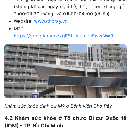
(không kể các ngày nghỉ Lễ, Tết). Theo khung giờ:
7h00-11h30 (sáng) và 01h00-04h00 (chiều).
Website:
www.choray.vn
Map:
https://goo.gl/maps/zqESLUapmdnFwwNW9
Khám sức khỏe định cư Mỹ ở Bệnh viện Chợ Rẫy
4.2 Khám sức khỏe ở Tổ chức Di cư Quốc tế
(IOM) - TP. Hồ Chí Minh