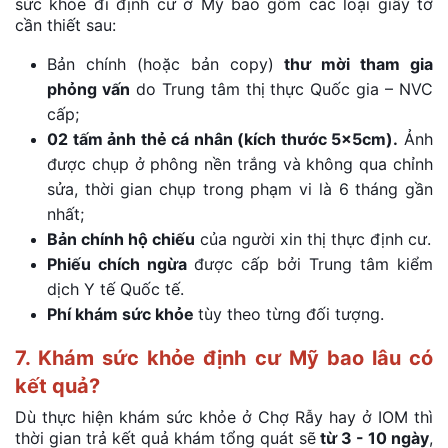
sức khỏe đi định cư ở Mỹ bao gồm các loại giấy tờ
cần thiết sau:
Bản chính (hoặc bản copy)
thư mời tham gia
phỏng vấn
do Trung tâm thị thực Quốc gia – NVC
cấp;
02 tấm ảnh thẻ cá nhân (kích thước 5x5cm).
Ảnh
được chụp ở phông nền trắng và không qua chỉnh
sửa, thời gian chụp trong phạm vi là 6 tháng gần
nhất;
Bản chính hộ chiếu
của người xin thị thực định cư.
Phiếu chích ngừa
được cấp bởi Trung tâm kiểm
dịch Y tế Quốc tế.
Phí khám sức khỏe
tùy theo từng đối tượng.
7. Khám sức khỏe định cư Mỹ bao lâu có
kết quả?
Dù thực hiện khám sức khỏe ở Chợ Rẫy hay ở IOM thì
thời gian trả kết quả khám tổng quát sẽ
từ 3 - 10 ngày
,