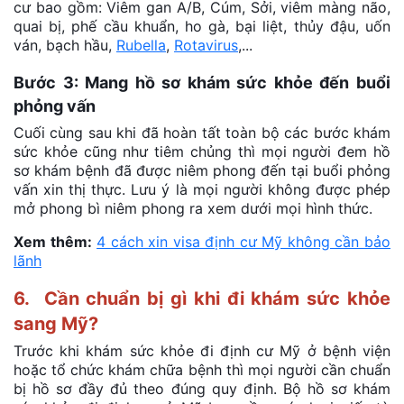
cư bao gồm: Viêm gan A/B, Cúm, Sởi, viêm màng não,
quai bị, phế cầu khuẩn, ho gà, bại liệt, thủy đậu, uốn
ván, bạch hầu,
Rubella
,
Rotavirus
,...
Bước 3: Mang hồ sơ khám sức khỏe đến buổi
phỏng vấn
Cuối cùng sau khi đã hoàn tất toàn bộ các bước khám
sức khỏe cũng như tiêm chủng thì mọi người đem hồ
sơ khám bệnh đã được niêm phong đến tại buổi phỏng
vấn xin thị thực. Lưu ý là mọi người không được phép
mở phong bì niêm phong ra xem dưới mọi hình thức.
Xem thêm:
4 cách xin visa định cư Mỹ không cần bảo
lãnh
6. Cần chuẩn bị gì khi đi khám sức khỏe
sang Mỹ?
Trước khi khám sức khỏe đi định cư Mỹ ở bệnh viện
hoặc tổ chức khám chữa bệnh thì mọi người cần chuẩn
bị hồ sơ đầy đủ theo đúng quy định. Bộ hồ sơ khám