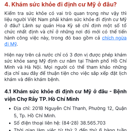
4. Khám sức khỏe đi định cư Mỹ ở đâu?
Kiểm tra sức khỏe có vai trò quan trọng như vậy thì
liệu người Việt Nam phải khám sức khỏe đi định cư Mỹ
ở đâu? Lãnh sự quán Hoa Kỳ sẽ chỉ định một số tổ
chức nhất định và chỉ ở những nơi đó mới có thể tiến
hành công việc này, trong đó bao gồm cả
chích ngừa
đi Mỹ
.
Hiện nay trên cả nước chỉ có 3 đơn vị được phép khám
sức khỏe sang Mỹ định cư nằm tại Thành phố Hồ Chí
Minh và Hà Nội. Mọi người có thể tham khảo những
địa chỉ sau đây để thuận tiện cho việc sắp xếp đặt lịch
khám và đến khám bệnh.
4.1 Khám sức khỏe đi định cư Mỹ ở đâu - Bệnh
viện Chợ Rẫy TP. Hồ Chí Minh
Địa chỉ: 201B Nguyễn Chí Thanh, Phường 12, Quận
5, Tp. Hồ Chí Minh.
Số điện thoại liên hệ: (84-28) 38.565.703
Thời gian làm việc từ thứ 2 đến thứ 6 hàng tuần