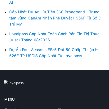
AI
Cập Nhật Dự Án Ưu Tiên 360 Broadband - Trung
tâm vùng CanAm Nhận Phê Duyệt I-956F Từ Sở Di
Trú Mỹ
Loyalpass Cập Nhật Toàn Cảnh Bản Tin Thị Thực
(Visa) Tháng 08/2026
Dự Án Four Seasons EB-5 Đạt 59 Chấp Thuận I-
526E Từ USCIS Cập Nhật Từ Loyalpass
MENU