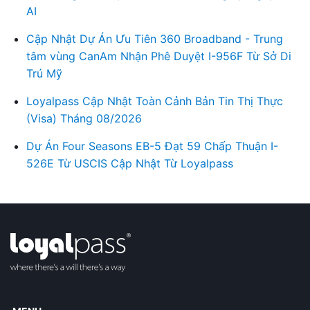
AI
Cập Nhật Dự Án Ưu Tiên 360 Broadband - Trung
tâm vùng CanAm Nhận Phê Duyệt I-956F Từ Sở Di
Trú Mỹ
Loyalpass Cập Nhật Toàn Cảnh Bản Tin Thị Thực
(Visa) Tháng 08/2026
Dự Án Four Seasons EB-5 Đạt 59 Chấp Thuận I-
526E Từ USCIS Cập Nhật Từ Loyalpass