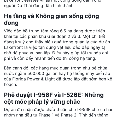
Lakefront estates villas một cộng đồng dành cho
người Do Thái đang dần hình thành.
Hạ tầng và Không gian sống cộng
đồng
Việc đào hồ trung tâm rộng 6,5 ha đang được triển
khai tại các phân khu Giai đoạn 2 và 3. Một chi tiết
đáng lưu ý cho thấy hiệu quả trong quản lý của dự án
Lakefront là việc tận dụng vật liệu đào đắp ngay tại
chỗ để phục vụ san lấp. Điều này giúp tối ưu hóa chi
phí và còn đẩy nhanh tiến độ thi công hạ tầng.
Bên cạnh đó, các hạng mục quan trọng như bể chứa
nước ngầm 500.000 gallon hay hệ thống máy biến áp
của Florida Power & Light đã được lắp đặt sớm hơn kế
hoạch.
Phê duyệt I-956F và I-526E: Những
cột mốc pháp lý vững chắc
Dự án đã nhận được chấp thuận cho I-956F cho cả hai
nhóm nhà đầu tư Phase 1 và Phase 2. Tính đến tháng