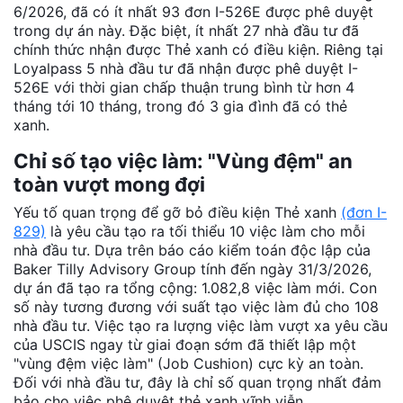
6/2026, đã có ít nhất 93 đơn I-526E được phê duyệt
trong dự án này. Đặc biệt, ít nhất 27 nhà đầu tư đã
chính thức nhận được Thẻ xanh có điều kiện. Riêng tại
Loyalpass 5 nhà đầu tư đã nhận được phê duyệt I-
526E với thời gian chấp thuận trung bình từ hơn 4
tháng tới 10 tháng, trong đó 3 gia đình đã có thẻ
xanh.
Chỉ số tạo việc làm: "Vùng đệm" an
toàn vượt mong đợi
Yếu tố quan trọng để gỡ bỏ điều kiện Thẻ xanh
(đơn I-
829)
là yêu cầu tạo ra tối thiểu 10 việc làm cho mỗi
nhà đầu tư. Dựa trên báo cáo kiểm toán độc lập của
Baker Tilly Advisory Group tính đến ngày 31/3/2026,
dự án đã tạo ra tổng cộng: 1.082,8 việc làm mới. Con
số này tương đương với suất tạo việc làm đủ cho 108
nhà đầu tư. Việc tạo ra lượng việc làm vượt xa yêu cầu
của USCIS ngay từ giai đoạn sớm đã thiết lập một
"vùng đệm việc làm" (Job Cushion) cực kỳ an toàn.
Đối với nhà đầu tư, đây là chỉ số quan trọng nhất đảm
bảo cho việc phê duyệt thẻ xanh vĩnh viễn.