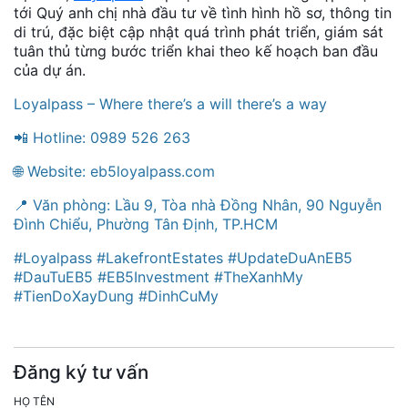
tới Quý anh chị nhà đầu tư về tình hình hồ sơ, thông tin
di trú, đặc biệt cập nhật quá trình phát triển, giám sát
tuân thủ từng bước triển khai theo kế hoạch ban đầu
của dự án.
Loyalpass – Where there’s a will there’s a way
📲 Hotline: 0989 526 263
🌐 Website: eb5loyalpass.com
📍 Văn phòng: Lầu 9, Tòa nhà Đồng Nhân, 90 Nguyễn
Đình Chiểu, Phường Tân Định, TP.HCM
#Loyalpass #LakefrontEstates #UpdateDuAnEB5
#DauTuEB5 #EB5Investment #TheXanhMy
#TienDoXayDung #DinhCuMy
Đăng ký tư vấn
HỌ TÊN