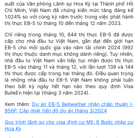
suất của Văn phòng Lãnh sự Hoa Kỳ tại Thành phố Hồ
Chí Minh, Việt Nam đã chứng kiến ​mức tăng đáng kể
1.024% so với cùng kỳ năm trước trong việc phát hành
thị thực EB-5 từ tháng 10 đến tháng 12 năm 2023.
Chỉ riêng trong tháng 10, 844 thị thực EB-5 đã được
cấp cho nhà đầu tư Việt Nam, gần đạt đến giới hạn
EB-5 cho mỗi quốc gia vào năm tài chính 2024 (992
thị thực thuộc danh mục không dành riêng). Tuy nhiên,
nhà đầu tư Việt Nam vẫn tiếp tục nhận được thị thực
EB-5 vào tháng 11 và tháng 12, với lần lượt 139 và 144
thị thực được cấp trong hai tháng đó. Điều quan trọng
là những nhà đầu tư EB-5 Việt Nam không phải tuân
theo bất kỳ ngày hết hạn nào theo quy định Visa
BulleEn hiện tại (tháng 3 năm 2024).
Xem thêm:
Dự án EB-5 Bellwether nhận chấp thuận I-
956F: Cập nhật tiến độ dự án tháng 3/2024
Quy trình lãnh sự cho visa định cư Mỹ: 8 Bước nhập cư
Hoa Kỳ