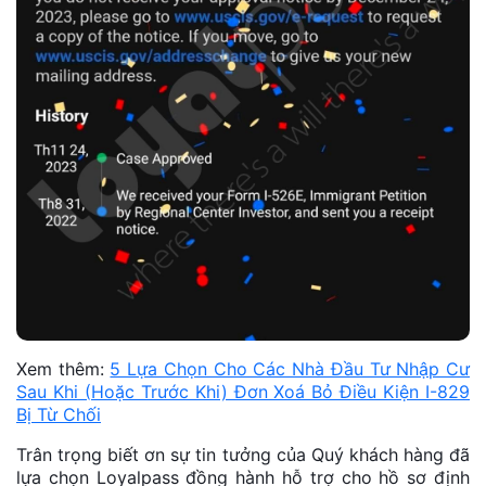
Xem thêm:
5 Lựa Chọn Cho Các Nhà Đầu Tư Nhập Cư
Sau Khi (Hoặc Trước Khi) Đơn Xoá Bỏ Điều Kiện I-829
Bị Từ Chối
Trân trọng biết ơn sự tin tưởng của Quý khách hàng đã
lựa chọn Loyalpass đồng hành hỗ trợ cho hồ sơ định