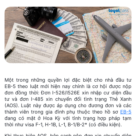
Một trong những quyền lợi đặc biệt cho nhà đầu tư
EB-5 theo luật mới hiện nay chính là cơ hội được nộp
đơn đồng thời: Đơn I-526/I526E xin nhập cư diện đầu
tư và đơn I-485 xin chuyển đổi tình trạng Thẻ Xanh
(AOS). Luật này được áp dụng cho đương đơn và các
thành viên trong gia đình phụ thuộc theo hồ sơ
EB-5
đang có mặt ở Hoa Kỳ với tình trạng hợp pháp tạm
thời như visa F-1, H-1B, L-1, B-1/B-2* (có điều kiện).
Khi thực hiện AOS, bên cạnh nộp đơn xin chuyển diện