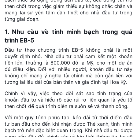
then chốt trong việc giảm thiểu sự không chắc chắn và
mang lại sự yên tâm cần thiết cho nhà đầu tư trong
từng giai đoạn.
1. Nhu cầu về tính minh bạch trong quá
trình EB-5
Đầu tư theo chương trình EB-5 không phải là một
quyết định nhỏ. Nhà đầu tư phải cam kết một khoản
tiền lớn, thường là 800.000 đô la Mỹ, cho một dự án
đủ điều kiện. Đối với nhiều người, khoản đầu tư này
không chỉ mang ý nghĩa tài chính mà còn gắn liền với
tương lai lâu dài của bản thân và gia đình tại Hoa Kỳ.
Chính vì vậy, việc theo dõi sát sao tình trạng của
khoản đầu tư và hiểu rõ các rủi ro liên quan là yếu tố
then chốt để quá trình diễn ra suôn sẻ và thành công.
Với một quy trình phức tạp, kéo dài từ thời điểm đầu
tư ban đầu cho đến khi nhận được Thẻ xanh, tính minh
bạch trở nên đặc biệt quan trọng. Khi nhà đầu tư được
cung cấp đầy đủ, chính xác và kịp thời thông tin, họ sẽ