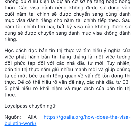
không đủ điều kiện là dự án cơ sở hạ tầng hoặc nông
thôn. Các visa dành riêng không được sử dụng vào
cuối năm tài chính sẽ được chuyển sang cùng danh
mục visa dành riêng cho năm tài chính tiếp theo. Sau
năm tài chính thứ hai, bất kỳ visa nào không được sử
dụng sẽ được chuyển sang danh mục visa không dành
riêng.
Học cách đọc bản tin thị thực và tìm hiểu ý nghĩa của
việc phát hành bản tin hàng tháng là một việc tương
đối phức tạp đối với các nhà đầu tư mới. Tuy nhiên,
bản tin thị thực nắm giữ nhiều manh mối và giúp chúng
ta có một bức tranh tổng quan về vấn đề tồn đọng thị
thực. Để có thể hiểu rõ vấn đề này, các nhà đầu tư EB-
5 phải hiểu rõ khái niệm và mục đích của bản tin thị
thực.
Loyalpass chuyển ngữ
Nguồn: AIIA
https://goaiia.org/how-does-the-visa-
bulletin-work/