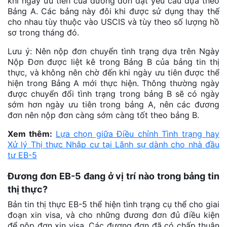
khi ngày ưu tiên của đương đơn đạt yêu cầu dựa theo
Bảng A. Các bảng này đôi khi được sử dụng thay thế
cho nhau tùy thuộc vào USCIS và tùy theo số lượng hồ
sơ trong tháng đó.
Lưu ý: Nên nộp đơn chuyển tình trạng dựa trên Ngày
Nộp Đơn được liệt kê trong Bảng B của bảng tin thị
thực, và không nên chờ đến khi ngày ưu tiên được thể
hiện trong Bảng A mới thực hiện. Thông thường ngày
được chuyển đổi tình trạng trong bảng B sẽ có ngày
sớm hơn ngày ưu tiên trong bảng A, nên các đương
đơn nên nộp đơn càng sớm càng tốt theo bảng B.
Xem thêm:
Lựa chọn giữa Điều chỉnh Tình trạng hay
Xử lý Thị thực Nhập cư tại Lãnh sự dành cho nhà đầu
tư EB-5
Đương đơn EB-5 đang ở vị trí nào trong bảng tin
thị thực?
Bản tin thị thực EB-5 thể hiện tình trạng cụ thể cho giai
đoạn xin visa, và cho những đương đơn đủ điều kiện
để nộp đơn xin visa. Các đương đơn đã có chấp thuận