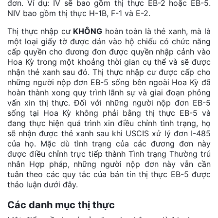
đơn. Ví dụ: IV sẽ bao gồm thị thực EB-2 hoặc EB-5.
NIV bao gồm thị thực H-1B, F-1 và E-2.
Thị thực nhập cư
KHÔNG
hoàn toàn là thẻ xanh, mà là
một loại giấy tờ được dán vào hộ chiếu có chức năng
cấp quyền cho đương đơn được quyền nhập cảnh vào
Hoa Kỳ trong một khoảng thời gian cụ thể và sẽ được
nhận thẻ xanh sau đó. Thị thực nhập cư được cấp cho
những người nộp đơn EB-5 sống bên ngoài Hoa Kỳ đã
hoàn thành xong quy trình lãnh sự và giai đoạn phỏng
vấn xin thị thực. Đối với những người nộp đơn EB-5
sống tại Hoa Kỳ không phải bằng thị thực EB-5 và
đang thực hiện quá trình xin điều chỉnh tình trạng, họ
sẽ nhận được thẻ xanh sau khi USCIS xử lý đơn I-485
của họ. Mặc dù tình trạng của các đương đơn này
được điều chỉnh trực tiếp thành Tình trạng Thường trú
nhân Hợp pháp, những người nộp đơn này vẫn cần
tuân theo các quy tắc của bản tin thị thực EB-5 được
thảo luận dưới đây.
Các danh mục thị thực