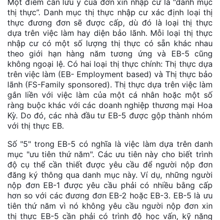
Một điểm cần lưu ý của đơn xin nhập cư là "danh mục
thị thực”. Danh mục thị thực nhập cư xác định loại thị
thực đương đơn sẽ được cấp, dù đó là loại thị thực
dựa trên việc làm hay diện bảo lãnh. Mỗi loại thị thực
nhập cư có một số lượng thị thực có sẵn khác nhau
theo giới hạn hàng năm tương ứng và EB-5 cũng
không ngoại lệ. Có hai loại thị thực chính: Thị thực dựa
trên việc làm (EB- Employment based) và Thị thực bảo
lãnh (FS-Family sponsored). Thị thực dựa trên việc làm
gắn liền với việc làm của một cá nhân hoặc một số
ràng buộc khác với các doanh nghiệp thương mại Hoa
Kỳ. Do đó, các nhà đầu tư EB-5 được gộp thành nhóm
với thị thực EB.
Số "5" trong EB-5 có nghĩa là việc làm dựa trên danh
mục "ưu tiên thứ năm". Các ưu tiên này cho biết trình
độ cụ thể cần thiết được yêu cầu để người nộp đơn
đăng ký thông qua danh mục này. Ví dụ, những người
nộp đơn EB-1 được yêu cầu phải có nhiều bằng cấp
hơn so với các đương đơn EB-2 hoặc EB-3. EB-5 là ưu
tiên thứ năm vì nó không yêu cầu người nộp đơn xin
thị thực EB-5 cần phải có trình độ học vấn, kỹ năng