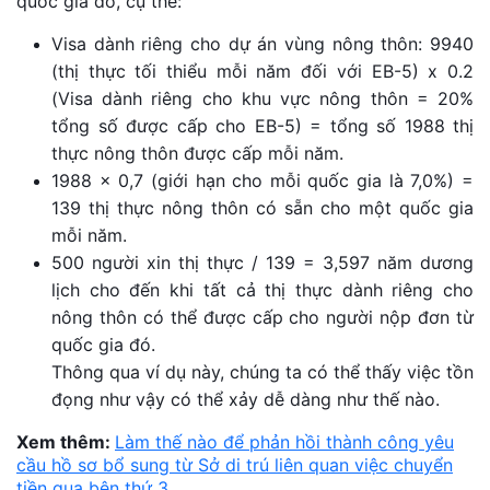
quốc gia đó, cụ thể:
Visa dành riêng cho dự án vùng nông thôn: 9940
(thị thực tối thiểu mỗi năm đối với EB-5) x 0.2
(Visa dành riêng cho khu vực nông thôn = 20%
tổng số được cấp cho EB-5) = tổng số 1988 thị
thực nông thôn được cấp mỗi năm.
1988 x 0,7 (giới hạn cho mỗi quốc gia là 7,0%) =
139 thị thực nông thôn có sẵn cho một quốc gia
mỗi năm.
500 người xin thị thực / 139 = 3,597 năm dương
lịch cho đến khi tất cả thị thực dành riêng cho
nông thôn có thể được cấp cho người nộp đơn từ
quốc gia đó.
Thông qua ví dụ này, chúng ta có thể thấy việc tồn
đọng như vậy có thể xảy dễ dàng như thế nào.
Xem thêm:
Làm thế nào để phản hồi thành công yêu
cầu hồ sơ bổ sung từ Sở di trú liên quan việc chuyển
tiền qua bên thứ 3