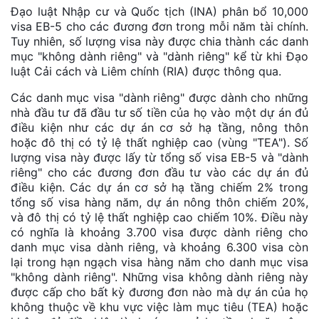
Đạo luật Nhập cư và Quốc tịch (INA) phân bổ 10,000
visa EB-5 cho các đương đơn trong mỗi năm tài chính.
Tuy nhiên, số lượng visa này được chia thành các danh
mục "không dành riêng" và "dành riêng" kể từ khi Đạo
luật Cải cách và Liêm chính (RIA) được thông qua.
Các danh mục visa "dành riêng" được dành cho những
nhà đầu tư đã đầu tư số tiền của họ vào một dự án đủ
điều kiện như các dự án cơ sở hạ tầng, nông thôn
hoặc đô thị có tỷ lệ thất nghiệp cao (vùng "TEA"). Số
lượng visa này được lấy từ tổng số visa EB-5 và "dành
riêng" cho các đương đơn đầu tư vào các dự án đủ
điều kiện. Các dự án cơ sở hạ tầng chiếm 2% trong
tổng số visa hàng năm, dự án nông thôn chiếm 20%,
và đô thị có tỷ lệ thất nghiệp cao chiếm 10%. Điều này
có nghĩa là khoảng 3.700 visa được dành riêng cho
danh mục visa dành riêng, và khoảng 6.300 visa còn
lại trong hạn ngạch visa hàng năm cho danh mục visa
"không dành riêng". Những visa không dành riêng này
được cấp cho bất kỳ đương đơn nào mà dự án của họ
không thuộc về khu vực việc làm mục tiêu (TEA) hoặc