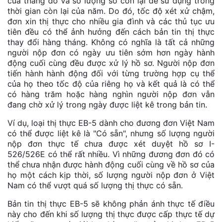
của tháng đó và số lượng số còn lại để sử dụng trong
thời gian còn lại của năm. Do đó, tốc độ xét xử chậm,
đơn xin thị thực cho nhiều gia đình và các thủ tục ưu
tiên đều có thể ảnh hưởng đến cách bản tin thị thực
thay đổi hàng tháng. Không có nghĩa là tất cả những
người nộp đơn có ngày ưu tiên sớm hơn ngày hành
động cuối cùng đều được xử lý hồ sơ. Người nộp đơn
tiến hành hành động đối với từng trường hợp cụ thể
của họ theo tốc độ của riêng họ và kết quả là có thể
có hàng trăm hoặc hàng nghìn người nộp đơn vẫn
đang chờ xử lý trong ngày được liệt kê trong bản tin.
Ví dụ, loại thị thực EB-5 dành cho đương đơn Việt Nam
có thể được liệt kê là "Có sẵn", nhưng số lượng người
nộp đơn thực tế chưa được xét duyệt hồ sơ I-
526/526E có thể rất nhiều. Vì những đương đơn đó có
thể chưa nhận được hành động cuối cùng về hồ sơ của
họ một cách kịp thời, số lượng người nộp đơn ở Việt
Nam có thể vượt quá số lượng thị thực có sẵn.
Bản tin thị thực EB-5 sẽ không phản ánh thực tế điều
này cho đến khi số lượng thị thực được cấp thực tế dự