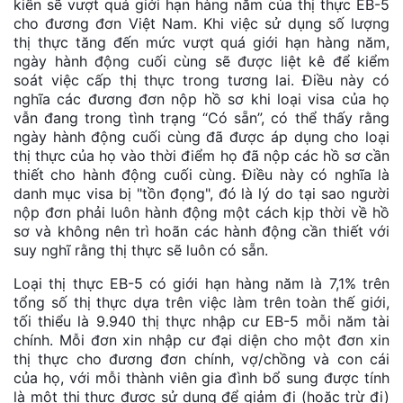
kiến ​​sẽ vượt quá giới hạn hàng năm của thị thực EB-5
cho đương đơn Việt Nam. Khi việc sử dụng số lượng
thị thực tăng đến mức vượt quá giới hạn hàng năm,
ngày hành động cuối cùng sẽ được liệt kê để kiểm
soát việc cấp thị thực trong tương lai. Điều này có
nghĩa các đương đơn nộp hồ sơ khi loại visa của họ
vẫn đang trong tình trạng “Có sẵn”, có thể thấy rằng
ngày hành động cuối cùng đã được áp dụng cho loại
thị thực của họ vào thời điểm họ đã nộp các hồ sơ cần
thiết cho hành động cuối cùng. Điều này có nghĩa là
danh mục visa bị "tồn đọng", đó là lý do tại sao người
nộp đơn phải luôn hành động một cách kịp thời về hồ
sơ và không nên trì hoãn các hành động cần thiết với
suy nghĩ rằng thị thực sẽ luôn có sẵn.
Loại thị thực EB-5 có giới hạn hàng năm là 7,1% trên
tổng số thị thực dựa trên việc làm trên toàn thế giới,
tối thiểu là 9.940 thị thực nhập cư EB-5 mỗi năm tài
chính. Mỗi đơn xin nhập cư đại diện cho một đơn xin
thị thực cho đương đơn chính, vợ/chồng và con cái
của họ, với mỗi thành viên gia đình bổ sung được tính
là một thị thực được sử dụng để giảm đi (hoặc trừ đi)