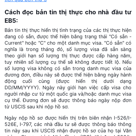
Cách đọc bản tin thị thực cho nhà đầu tư
EB5:
Bản tin thị thực hiển thị tình trạng của các thị thực hiện
đang có sẵn, được thể hiện bằng trạng thái "Có sẵn -
Current" hoặc "C" cho một danh mục visa. "Có sẵn" có
nghĩa là trong tháng đó, số lượng visa đã sẵn sàng
theo giới hạn số lượng thị thực được cấp hàng năm,
tuy nhiên số lượng cụ thể sẽ không được tiết lộ. Nếu
số lượng visa không có sẵn trong danh mục visa của
đương đơn, điều này sẽ được thể hiện bằng ngày hành
động cuối cùng (được hiển thị dưới dạng
DD/MM/YYYY). Ngày này giới hạn việc cấp visa cho
người nhập cư từ một quốc gia và/hoặc danh mục visa
cụ thể. Đương đơn sẽ được thông báo ngày nộp đơn
từ USCIS sau khi nộp hồ sơ.
Ngày nộp hồ sơ được hiển thị trên biên nhận I-526/I-
526E, I-797, các nhà đầu tư sẽ được thông báo thông
tin này sau khi USCIS nhận được hồ sơ của họ tại Văn