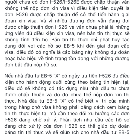
người chưa có đơn I-526/I-526E được chấp thuận vẫn
không thể nộp đơn xin visa vì điều kiện tiên quyết là
đơn I-526 được chấp thuận để có thể tiến hành giai
đoạn xin visa. Và vì nhiều đương đơn vẫn đang đợi
được chấp thuận đơn I-526 và vẫn chưa phải là những
ứng viên đủ điều kiện xin visa, nên bản tin thị thực sẽ
không tính đến họ. Bản tin thị thực chỉ phát huy tác
dụng đối với các hồ sơ EB-5 khi đến giai đoạn cấp
visa, điều đó có nghĩa là các bảng này không dự đoán
hoặc báo hiệu về tình trạng tồn đọng với những đương
đơn bắt đầu nộp hồ sơ.
Nếu nhà đầu tư EB-5 “X” có ngày ưu tiên I-526 đủ điều
kiện cho hành động cuối cùng theo bảng tin hiện tại,
điều đó sẽ không có tác dụng nếu nhà đầu tư chưa
được chấp thuận và do đó chưa thể nộp đơn xin thị
thực. Nhà đầu tư EB-5 “X” có thể biết vị trí của mình
trong hàng chờ visa không phải bằng cách xem bảng
tin thị thực hiện tại mà cần theo dõi xu hướng các đơn
I-526 đang chờ xử lý. Phân tích nhu cầu các hồ sơ
đang chờ xử lý của đơn I-526 có thể giúp dự đoán
bảng tin thị thực và sẽ giúp ích cho nhà đầu tư EB-5