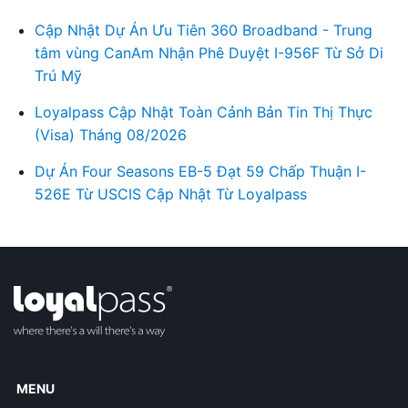
Cập Nhật Dự Án Ưu Tiên 360 Broadband - Trung
tâm vùng CanAm Nhận Phê Duyệt I-956F Từ Sở Di
Trú Mỹ
Loyalpass Cập Nhật Toàn Cảnh Bản Tin Thị Thực
(Visa) Tháng 08/2026
Dự Án Four Seasons EB-5 Đạt 59 Chấp Thuận I-
526E Từ USCIS Cập Nhật Từ Loyalpass
MENU