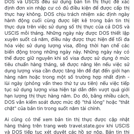
DOS và USCIS đều sử dụng bản tin thị thực để xác
định đơn xin nhập cư có đủ điều kiện để được cấp thị
thực hay không. DOS chịu trách nhiệm xác định ngày
hành động cuối cùng được liệt kê trong bản tin thị
thực dựa trên việc sử dụng số thị thực của cả DOS và
USCIS mỗi tháng. Những ngày này được DOS thiết lập
xuyên suốt cả năm, điều này được thực hiện để tối đa
hóa việc sử dụng lượng visa, đồng thời hạn chế các
biến động trong những ngày này. Những ngày này có
thể được giữ nguyên khi số visa được sử dụng ở mức
tiêu chuẩn hàng tháng, sẽ được nâng lên nếu việc sử
dụng lượng visa cần được tăng lên để đạt đến giới hạn
hàng năm hoặc trong một số trường hợp nhất định -
lùi ngày (phỏng vấn theo thứ tự ưu tiên) nếu việc tiếp
tục sử dụng lượng visa hiện tại dẫn đến vượt quá giới
hạn lượng thị thực hàng năm. Do đó, bằng nhiều cách,
DOS vẫn kiểm soát được mức độ "thả lỏng" hoặc "thắt
chặt" của bản tin trong suốt năm tài chính.
Ai cũng có thể xem bản tin thị thực được cập nhật
hàng tháng trên trang web travel.state.gov khi USCIS
và DOS tiếp tục xét duyệt các hồ sơ nộp. Bản tin thị