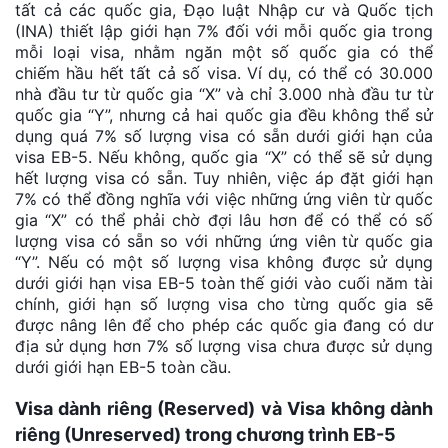
tất cả các quốc gia, Đạo luật Nhập cư và Quốc tịch
(INA) thiết lập giới hạn 7% đối với mỗi quốc gia trong
mỗi loại visa, nhằm ngăn một số quốc gia có thể
chiếm hầu hết tất cả số visa. Ví dụ, có thể có 30.000
nhà đầu tư từ quốc gia “X” và chỉ 3.000 nhà đầu tư từ
quốc gia “Y”, nhưng cả hai quốc gia đều không thể sử
dụng quá 7% số lượng visa có sẵn dưới giới hạn của
visa EB-5. Nếu không, quốc gia “X” có thể sẽ sử dụng
hết lượng visa có sẵn. Tuy nhiên, việc áp đặt giới hạn
7% có thể đồng nghĩa với việc những ứng viên từ quốc
gia “X” có thể phải chờ đợi lâu hơn để có thể có số
lượng visa có sẵn so với những ứng viên từ quốc gia
“Y”. Nếu có một số lượng visa không được sử dụng
dưới giới hạn visa EB-5 toàn thế giới vào cuối năm tài
chính, giới hạn số lượng visa cho từng quốc gia sẽ
được nâng lên để cho phép các quốc gia đang có dư
địa sử dụng hơn 7% số lượng visa chưa được sử dụng
dưới giới hạn EB-5 toàn cầu.
Visa dành riêng (Reserved) và Visa không dành
riêng (Unreserved) trong chương trình EB-5