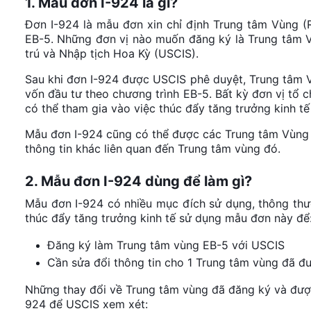
1. Mẫu đơn I-924 là gì?
Đơn I-924 là mẫu đơn xin chỉ định Trung tâm Vùng (R
EB-5. Những đơn vị nào muốn đăng ký là Trung tâm V
trú và Nhập tịch Hoa Kỳ (USCIS).
Sau khi đơn I-924 được USCIS phê duyệt, Trung tâm 
vốn đầu tư theo chương trình EB-5. Bất kỳ đơn vị tổ 
có thể tham gia vào việc thúc đẩy tăng trưởng kinh tế
Mẫu đơn I-924 cũng có thể được các Trung tâm Vùng h
thông tin khác liên quan đến Trung tâm vùng đó.
2. Mẫu đơn I-924 dùng để làm gì?
Mẫu đơn I-924 có nhiều mục đích sử dụng, thông thườ
thúc đẩy tăng trưởng kinh tế sử dụng mẫu đơn này để
Đăng ký làm Trung tâm vùng EB-5 với USCIS
Cần sửa đổi thông tin cho 1 Trung tâm vùng đã đư
Những thay đổi về Trung tâm vùng đã đăng ký và được 
924 để USCIS xem xét: