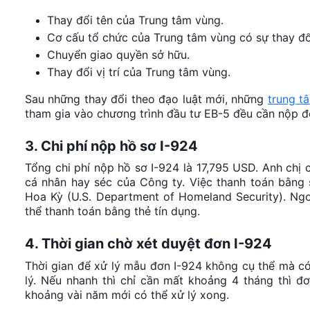
Thay đổi tên của Trung tâm vùng.
Cơ cấu tổ chức của Trung tâm vùng có sự thay đổ
Chuyển giao quyền sở hữu.
Thay đổi vị trí của Trung tâm vùng.
Sau những thay đổi theo đạo luật mới, những
trung t
tham gia vào chương trình đầu tư EB-5 đều cần nộp đ
3. Chi phí nộp hồ sơ I-924
Tổng chi phí nộp hồ sơ I-924 là 17,795 USD. Anh chị c
cá nhân hay séc của Công ty. Việc thanh toán bằng s
Hoa Kỳ (U.S. Department of Homeland Security). Ngoà
thể thanh toán bằng thẻ tín dụng.
4. Thời gian chờ xét duyệt đơn I-924
Thời gian để xử lý mẫu đơn I-924 không cụ thể mà có
lý. Nếu nhanh thì chỉ cần mất khoảng 4 tháng thì đơ
khoảng vài năm mới có thể xử lý xong.