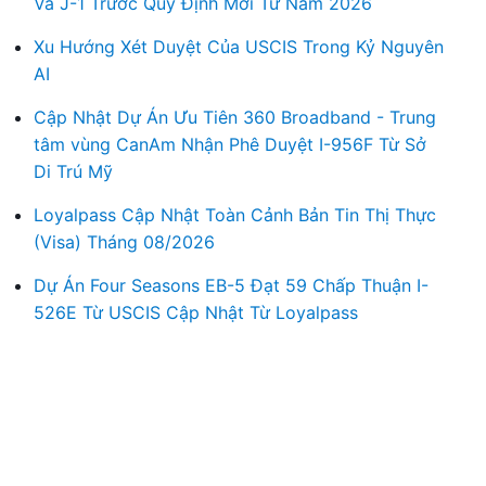
Và J-1 Trước Quy Định Mới Từ Năm 2026
Xu Hướng Xét Duyệt Của USCIS Trong Kỷ Nguyên
AI
Cập Nhật Dự Án Ưu Tiên 360 Broadband - Trung
tâm vùng CanAm Nhận Phê Duyệt I-956F Từ Sở
Di Trú Mỹ
Loyalpass Cập Nhật Toàn Cảnh Bản Tin Thị Thực
(Visa) Tháng 08/2026
Dự Án Four Seasons EB-5 Đạt 59 Chấp Thuận I-
526E Từ USCIS Cập Nhật Từ Loyalpass