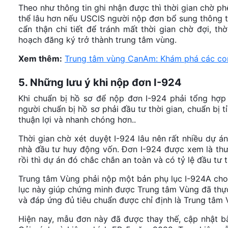
Theo như thông tin ghi nhận được thì thời gian chờ p
thể lâu hơn nếu USCIS người nộp đơn bổ sung thông ti
cẩn thận chi tiết để tránh mất thời gian chờ đợi, t
hoạch đăng ký trở thành trung tâm vùng.
Xem thêm:
Trung tâm vùng CanAm: Khám phá các con
5. Những lưu ý khi nộp đơn I-924
Khi chuẩn bị hồ sơ để nộp đơn I-924 phải tổng hợp 
người chuẩn bị hồ sơ phải đầu tư thời gian, chuẩn bị t
thuận lợi và nhanh chóng hơn..
Thời gian chờ xét duyệt I-924 lâu nên rất nhiều dự 
nhà đầu tư huy động vốn. Đơn I-924 được xem là thư
rồi thì dự án đó chắc chắn an toàn và có tỷ lệ đầu tư
Trung tâm Vùng phải nộp một bản phụ lục I-924A cho 
lục này giúp chứng minh được Trung tâm Vùng đã thực
và đáp ứng đủ tiêu chuẩn được chỉ định là Trung tâm
Hiện nay, mẫu đơn này đã được thay thế, cập nhật 