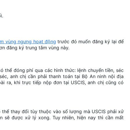
i.
âm vùng ngưng hoạt động
trước đó muốn đăng ký lại để
ơn đăng ký trung tâm vùng này.
ó thể đóng phí qua các hình thức: lệnh chuyển tiền, séc
éc, anh chị cần phải thanh toán tại Bộ An ninh nội địa
i ra, khi trực tiếp nộp đơn tại USCIS, anh chị cũng có
 thể thay đổi tùy thuộc vào số lượng mà USCIS phải xử
n sẽ được xử lý xong. Tuy nhiên, hiện nay thì cần mất