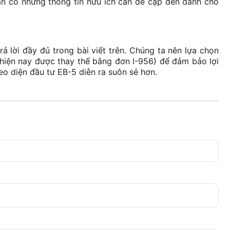
ẫn có những thông tin hữu ích cần đề cập đến dành cho
ả lời đầy đủ trong bài viết trên. Chúng ta nên lựa chọn
hiện nay được thay thế bằng đơn I-956) để đảm bảo lợi
eo diện đầu tư EB-5 diễn ra suôn sẻ hơn.