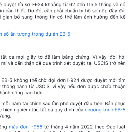
hê duyệt hồ sơ I-924 khoảng từ 62 đến 115,5 tháng và có
n cần thiết. Do đó, cần phải chuẩn bị hồ sơ nộp đầy đủ,
hời gian bổ sung thông tin có thể làm ảnh hưởng đến kế
 số ấn tượng trong dự án EB-5
tất cả mọi giấy tờ để làm bằng chứng. Vì vậy, đòi hỏi
ỉ mỉ và cẩn thận để quá trình xét duyệt tại USCIS trở nên
án EB-5 không thể chờ đợi đơn I-924 được duyệt mới tìm
 thông hành từ USCIS, vì vậy nếu đơn được chấp thuận
 thành công cao hơn.
mỗi năm tài chính sau lần phê duyệt đầu tiên. Bản phục
 hiện nghiêm túc tất cả quy định của
chương trình EB-5
 Vùng.
bằng
mẫu đơn I-956
từ tháng 4 năm 2022 theo Đạo luật