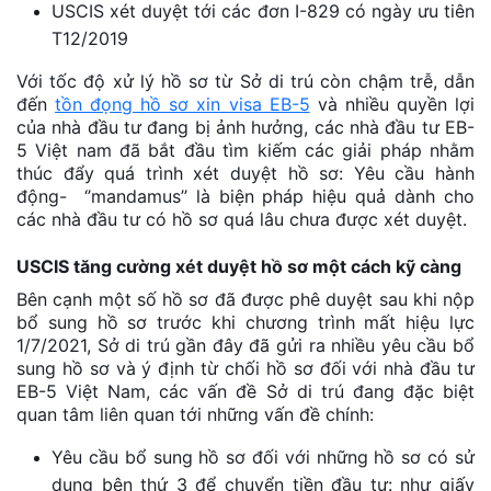
USCIS xét duyệt tới các đơn I-829 có ngày ưu tiên
T12/2019
Với tốc độ xử lý hồ sơ từ Sở di trú còn chậm trễ, dẫn
đến
tồn đọng hồ sơ xin visa EB-5
và nhiều quyền lợi
của nhà đầu tư đang bị ảnh hưởng, các nhà đầu tư EB-
5 Việt nam đã bắt đầu tìm kiếm các giải pháp nhằm
thúc đẩy quá trình xét duyệt hồ sơ: Yêu cầu hành
động- ‘’mandamus’’ là biện pháp hiệu quả dành cho
các nhà đầu tư có hồ sơ quá lâu chưa được xét duyệt.
USCIS tăng cường xét duyệt hồ sơ một cách kỹ càng
Bên cạnh một số hồ sơ đã được phê duyệt sau khi nộp
bổ sung hồ sơ trước khi chương trình mất hiệu lực
1/7/2021, Sở di trú gần đây đã gửi ra nhiều yêu cầu bổ
sung hồ sơ và ý định từ chối hồ sơ đối với nhà đầu tư
EB-5 Việt Nam, các vấn đề Sở di trú đang đặc biệt
quan tâm liên quan tới những vấn đề chính:
Yêu cầu bổ sung hồ sơ đối với những hồ sơ có sử
dụng bên thứ 3 để chuyển tiền đầu tư: như giấy