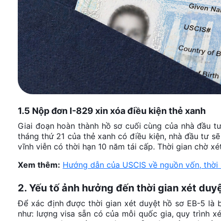
1.5 Nộp đơn I-829 xin xóa điều kiện thẻ xanh
Giai đoạn hoàn thành hồ sơ cuối cùng của nhà đầu tư 
tháng thứ 21 của thẻ xanh có điều kiện, nhà đầu tư s
vĩnh viễn có thời hạn 10 năm tái cấp. Thời gian chờ x
Xem thêm:
Hướng dẫn của USCIS về nguồn vốn, thời h
2. Yếu tố ảnh hưởng đến thời gian xét duy
Để xác định được thời gian xét duyệt hồ sơ EB-5 là b
như: lượng visa sẵn có của mỗi quốc gia, quy trình x