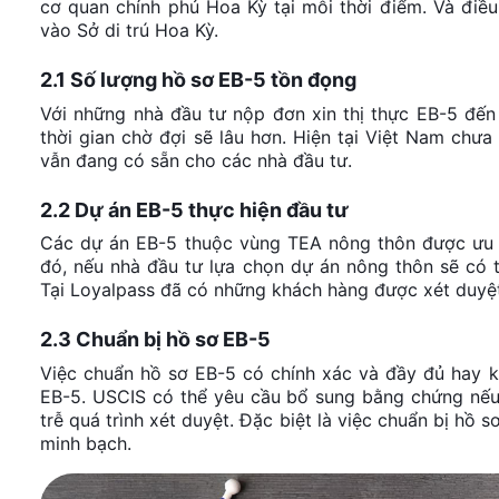
cơ quan chính phủ Hoa Kỳ tại mỗi thời điểm. Và điều
vào Sở di trú Hoa Kỳ.
2.1 Số lượng hồ sơ EB-5 tồn đọng
Với những nhà đầu tư nộp đơn xin thị thực EB-5 đến
thời gian chờ đợi sẽ lâu hơn. Hiện tại Việt Nam chư
vẫn đang có sẵn cho các nhà đầu tư.
2.2 Dự án EB-5 thực hiện đầu tư
Các dự án EB-5 thuộc vùng TEA nông thôn được ưu t
đó, nếu nhà đầu tư lựa chọn dự án nông thôn sẽ có 
Tại Loyalpass đã có những khách hàng được xét duyệt
2.3 Chuẩn bị hồ sơ EB-5
Việc chuẩn hồ sơ EB-5 có chính xác và đầy đủ hay k
EB-5. USCIS có thể yêu cầu bổ sung bằng chứng nếu 
trễ quá trình xét duyệt. Đặc biệt là việc chuẩn bị hồ
minh bạch.