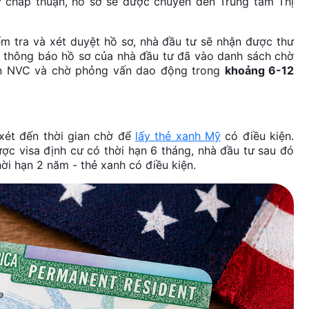
ỳ chấp thuận, hồ sơ sẽ được chuyển đến Trung tâm Thị
ểm tra và xét duyệt hồ sơ, nhà đầu tư sẽ nhận được thư
 thông báo hồ sơ của nhà đầu tư đã vào danh sách chờ
oạn NVC và chờ phỏng vấn dao động trong
khoảng 6-12
 xét đến thời gian chờ để
lấy thẻ xanh Mỹ
có điều kiện.
ợc visa định cư có thời hạn 6 tháng, nhà đầu tư sau đó
ời hạn 2 năm - thẻ xanh có điều kiện.