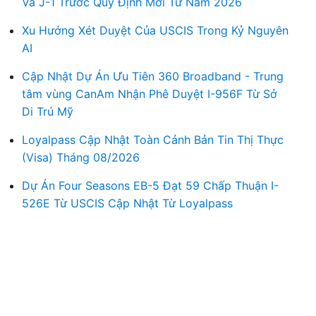
Và J-1 Trước Quy Định Mới Từ Năm 2026
Xu Hướng Xét Duyệt Của USCIS Trong Kỷ Nguyên
AI
Cập Nhật Dự Án Ưu Tiên 360 Broadband - Trung
tâm vùng CanAm Nhận Phê Duyệt I-956F Từ Sở
Di Trú Mỹ
Loyalpass Cập Nhật Toàn Cảnh Bản Tin Thị Thực
(Visa) Tháng 08/2026
Dự Án Four Seasons EB-5 Đạt 59 Chấp Thuận I-
526E Từ USCIS Cập Nhật Từ Loyalpass