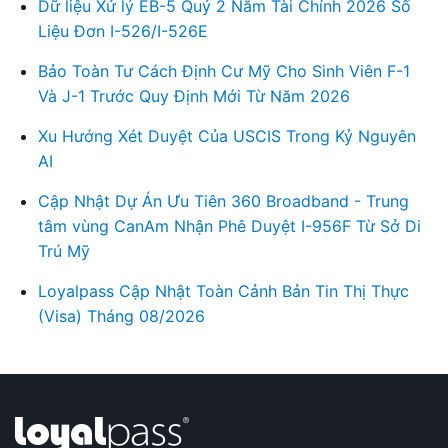
Dữ liệu Xử lý EB-5 Quý 2 Năm Tài Chính 2026 Số
Liệu Đơn I-526/I-526E
Bảo Toàn Tư Cách Định Cư Mỹ Cho Sinh Viên F-1
Và J-1 Trước Quy Định Mới Từ Năm 2026
Xu Hướng Xét Duyệt Của USCIS Trong Kỷ Nguyên
AI
Cập Nhật Dự Án Ưu Tiên 360 Broadband - Trung
tâm vùng CanAm Nhận Phê Duyệt I-956F Từ Sở Di
Trú Mỹ
Loyalpass Cập Nhật Toàn Cảnh Bản Tin Thị Thực
(Visa) Tháng 08/2026