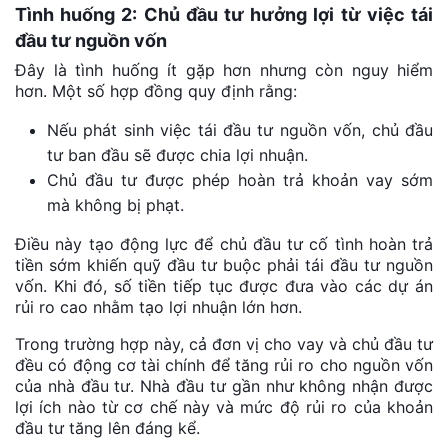
Tình huống 2: Chủ đầu tư hưởng lợi từ việc tái
đầu tư nguồn vốn
Đây là tình huống ít gặp hơn nhưng còn nguy hiểm
hơn. Một số hợp đồng quy định rằng:
Nếu phát sinh việc tái đầu tư nguồn vốn, chủ đầu
tư ban đầu sẽ được chia lợi nhuận.
Chủ đầu tư được phép hoàn trả khoản vay sớm
mà không bị phạt.
Điều này tạo động lực để chủ đầu tư cố tình hoàn trả
tiền sớm khiến quỹ đầu tư buộc phải tái đầu tư nguồn
vốn. Khi đó, số tiền tiếp tục được đưa vào các dự án
rủi ro cao nhằm tạo lợi nhuận lớn hơn.
Trong trường hợp này, cả đơn vị cho vay và chủ đầu tư
đều có động cơ tài chính để tăng rủi ro cho nguồn vốn
của nhà đầu tư. Nhà đầu tư gần như không nhận được
lợi ích nào từ cơ chế này và mức độ rủi ro của khoản
đầu tư tăng lên đáng kể.