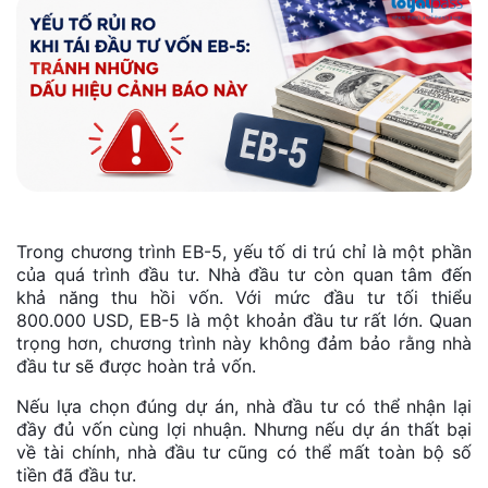
Trong chương trình EB-5, yếu tố di trú chỉ là một phần
của quá trình đầu tư. Nhà đầu tư còn quan tâm đến
khả năng thu hồi vốn. Với mức đầu tư tối thiểu
800.000 USD, EB-5 là một khoản đầu tư rất lớn. Quan
trọng hơn, chương trình này không đảm bảo rằng nhà
đầu tư sẽ được hoàn trả vốn.
Nếu lựa chọn đúng dự án, nhà đầu tư có thể nhận lại
đầy đủ vốn cùng lợi nhuận. Nhưng nếu dự án thất bại
về tài chính, nhà đầu tư cũng có thể mất toàn bộ số
tiền đã đầu tư.