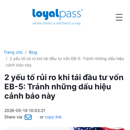
Trang chủ
Blog
2 yếu tố rủi ro khi tái đầu tư vốn EB-5: Tránh những dấu hiệu
cảnh báo này
2 yếu tố rủi ro khi tái đầu tư vốn
EB-5: Tránh những dấu hiệu
cảnh báo này
2026-05-19 10:03:21
Share via:
or
copy link