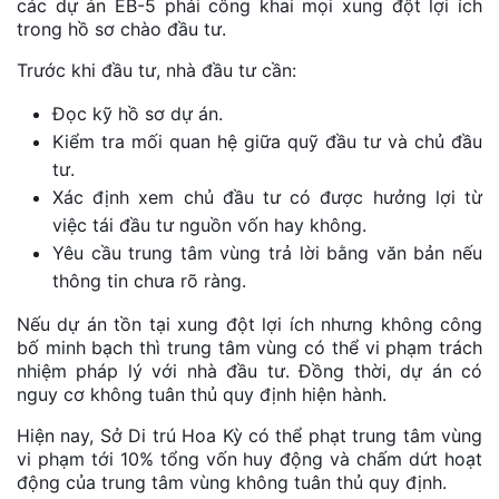
các dự án EB-5 phải công khai mọi xung đột lợi ích
trong hồ sơ chào đầu tư.
Trước khi đầu tư, nhà đầu tư cần:
Đọc kỹ hồ sơ dự án.
Kiểm tra mối quan hệ giữa quỹ đầu tư và chủ đầu
tư.
Xác định xem chủ đầu tư có được hưởng lợi từ
việc tái đầu tư nguồn vốn hay không.
Yêu cầu trung tâm vùng trả lời bằng văn bản nếu
thông tin chưa rõ ràng.
Nếu dự án tồn tại xung đột lợi ích nhưng không công
bố minh bạch thì trung tâm vùng có thể vi phạm trách
nhiệm pháp lý với nhà đầu tư. Đồng thời, dự án có
nguy cơ không tuân thủ quy định hiện hành.
Hiện nay, Sở Di trú Hoa Kỳ có thể phạt trung tâm vùng
vi phạm tới 10% tổng vốn huy động và chấm dứt hoạt
động của trung tâm vùng không tuân thủ quy định.