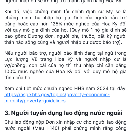
người nhập cư sẽ không trở thành gánh nặng Hoa Kỳ.
Khi đó, việc chứng minh tài chính định cư Mỹ sẽ là
chứng minh thu nhập hộ gia đình của người bảo trợ
bằng hoặc cao hơn 125% mức nghèo của Hoa Kỳ đối
với quy mô gia đình của họ. (Quy mô 1 hộ gia đình sẽ
bao gồm: Đương đơn, người phụ thuộc, bất kỳ người
thân nào sống cùng và người nhập cư được bảo trợ).
Nếu người bảo trợ, người bảo lãnh đang tại ngũ trong
Lực lượng Vũ trang Hoa Kỳ và người nhập cư là
vợ/chồng, con cái của họ thì thu nhập chỉ cần bằng
100% mức nghèo của Hoa Kỳ đối với quy mô hộ gia
đình của họ.
Xem chi tiết mức chuẩn nghèo HHS năm 2024 tại đây:
https://aspe.hhs.gov/topics/poverty-economic-
mobility/poverty-guidelines
3. Người tuyển dụng lao động nước ngoài
Chủ lao động nộp Đơn xin nhập cư cho người lao động
nước ngoài (Mẫu I-140) phải chứng minh rằng công