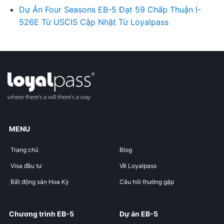
Dự Án Four Seasons EB-5 Đạt 59 Chấp Thuận I-
526E Từ USCIS Cập Nhật Từ Loyalpass
MENU
Trang chủ
Blog
Visa đầu tư
Về Loyalpass
Bất động sản Hoa Kỳ
Câu hỏi thường gặp
Chương trình EB-5
Dự án EB-5