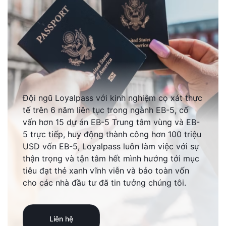
Đội ngũ Loyalpass với kinh nghiệm cọ xát thực
tế trên 6 năm liên tục trong ngành EB-5, cố
vấn hơn 15 dự án EB-5 Trung tâm vùng và EB-
5 trực tiếp, huy động thành công hơn 100 triệu
USD vốn EB-5, Loyalpass luôn làm việc với sự
thận trọng và tận tâm hết mình hướng tới mục
tiêu đạt thẻ xanh vĩnh viễn và bảo toàn vốn
cho các nhà đầu tư đã tin tưởng chúng tôi.
Liên hệ