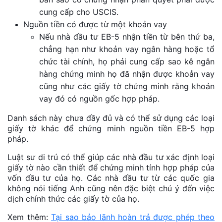
cung cấp cho USCIS.
Nguồn tiền có được từ một khoản vay
Nếu nhà đầu tư EB-5 nhận tiền từ bên thứ ba,
chẳng hạn như khoản vay ngân hàng hoặc tổ
chức tài chính, họ phải cung cấp sao kê ngân
hàng chứng minh họ đã nhận được khoản vay
cũng như các giấy tờ chứng minh rằng khoản
vay đó có nguồn gốc hợp pháp.
Danh sách này chưa đầy đủ và có thể sử dụng các loại
giấy tờ khác để chứng minh nguồn tiền EB-5 hợp
pháp.
Luật sư di trú có thể giúp các nhà đầu tư xác định loại
giấy tờ nào cần thiết để chứng minh tính hợp pháp của
vốn đầu tư của họ. Các nhà đầu tư từ các quốc gia
không nói tiếng Anh cũng nên đặc biệt chú ý đến việc
dịch chính thức các giấy tờ của họ.
Xem thêm:
Tại sao bảo lãnh hoàn trả được phép theo