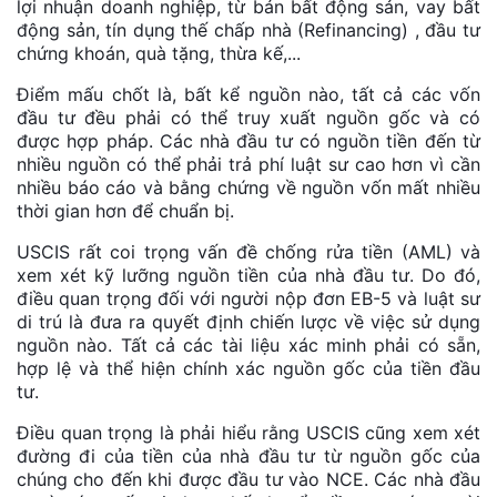
lợi nhuận doanh nghiệp, từ bán bất động sản, vay bất
động sản, tín dụng thế chấp nhà (Refinancing) , đầu tư
chứng khoán, quà tặng, thừa kế,...
Điểm mấu chốt là, bất kể nguồn nào, tất cả các vốn
đầu tư đều phải có thể truy xuất nguồn gốc và có
được hợp pháp. Các nhà đầu tư có nguồn tiền đến từ
nhiều nguồn có thể phải trả phí luật sư cao hơn vì cần
nhiều báo cáo và bằng chứng về nguồn vốn mất nhiều
thời gian hơn để chuẩn bị.
USCIS rất coi trọng vấn đề chống rửa tiền (AML) và
xem xét kỹ lưỡng nguồn tiền của nhà đầu tư. Do đó,
điều quan trọng đối với người nộp đơn EB-5 và luật sư
di trú là đưa ra quyết định chiến lược về việc sử dụng
nguồn nào. Tất cả các tài liệu xác minh phải có sẵn,
hợp lệ và thể hiện chính xác nguồn gốc của tiền đầu
tư.
Điều quan trọng là phải hiểu rằng USCIS cũng xem xét
đường đi của tiền của nhà đầu tư từ nguồn gốc của
chúng cho đến khi được đầu tư vào NCE. Các nhà đầu