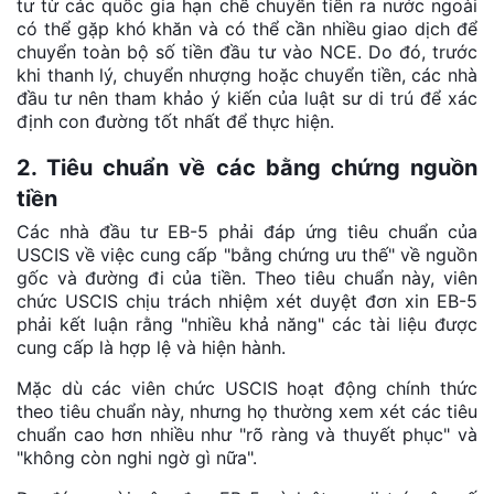
tư từ các quốc gia hạn chế chuyển tiền ra nước ngoài
có thể gặp khó khăn và có thể cần nhiều giao dịch để
chuyển toàn bộ số tiền đầu tư vào NCE. Do đó, trước
khi thanh lý, chuyển nhượng hoặc chuyển tiền, các nhà
đầu tư nên tham khảo ý kiến ​​của luật sư di trú để xác
định con đường tốt nhất để thực hiện.
2. Tiêu chuẩn về các bằng chứng nguồn
tiền
Các nhà đầu tư EB-5 phải đáp ứng tiêu chuẩn của
USCIS về việc cung cấp "bằng chứng ưu thế" về nguồn
gốc và đường đi của tiền. Theo tiêu chuẩn này, viên
chức USCIS chịu trách nhiệm xét duyệt đơn xin EB-5
phải kết luận rằng "nhiều khả năng" các tài liệu được
cung cấp là hợp lệ và hiện hành.
Mặc dù các viên chức USCIS hoạt động chính thức
theo tiêu chuẩn này, nhưng họ thường xem xét các tiêu
chuẩn cao hơn nhiều như "rõ ràng và thuyết phục" và
"không còn nghi ngờ gì nữa".