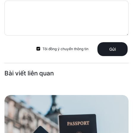
Tôi đồng ý chuyển thông tin
Gửi
Bài viết liên quan