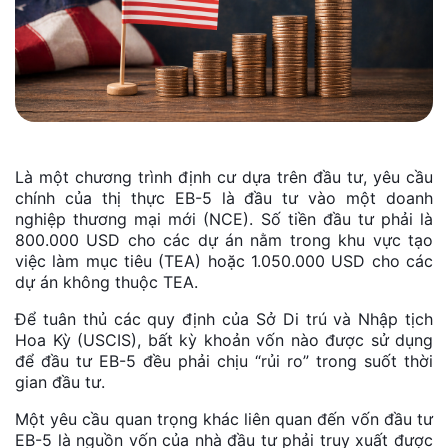
Là một chương trình định cư dựa trên đầu tư, yêu cầu
chính của thị thực EB-5 là đầu tư vào một doanh
nghiệp thương mại mới (NCE). Số tiền đầu tư phải là
800.000 USD cho các dự án nằm trong khu vực tạo
việc làm mục tiêu (TEA) hoặc 1.050.000 USD cho các
dự án không thuộc TEA.
Để tuân thủ các quy định của Sở Di trú và Nhập tịch
Hoa Kỳ (USCIS), bất kỳ khoản vốn nào được sử dụng
để đầu tư EB-5 đều phải chịu “rủi ro” trong suốt thời
gian đầu tư.
Một yêu cầu quan trọng khác liên quan đến vốn đầu tư
EB-5 là nguồn vốn của nhà đầu tư phải truy xuất được