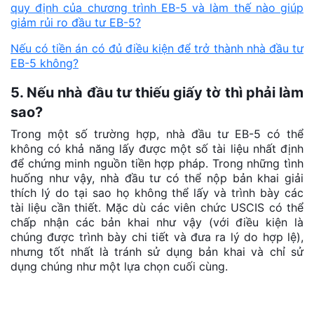
quy định của chương trình EB-5 và làm thế nào giúp
giảm rủi ro đầu tư EB-5?
Nếu có tiền án có đủ điều kiện để trở thành nhà đầu tư
EB-5 không?
5. Nếu nhà đầu tư thiếu giấy tờ thì phải làm
sao?
Trong một số trường hợp, nhà đầu tư EB-5 có thể
không có khả năng lấy được một số tài liệu nhất định
để chứng minh nguồn tiền hợp pháp. Trong những tình
huống như vậy, nhà đầu tư có thể nộp bản khai giải
thích lý do tại sao họ không thể lấy và trình bày các
tài liệu cần thiết. Mặc dù các viên chức USCIS có thể
chấp nhận các bản khai như vậy (với điều kiện là
chúng được trình bày chi tiết và đưa ra lý do hợp lệ),
nhưng tốt nhất là tránh sử dụng bản khai và chỉ sử
dụng chúng như một lựa chọn cuối cùng.