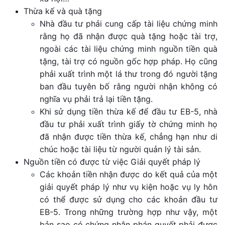
Thừa kế và quà tặng
Nhà đầu tư phải cung cấp tài liệu chứng minh
rằng họ đã nhận được quà tặng hoặc tài trợ,
ngoài các tài liệu chứng minh nguồn tiền quà
tặng, tài trợ có nguồn gốc hợp pháp. Họ cũng
phải xuất trình một lá thư trong đó người tặng
ban đầu tuyên bố rằng người nhận không có
nghĩa vụ phải trả lại tiền tặng.
Khi sử dụng tiền thừa kế để đầu tư EB-5, nhà
đầu tư phải xuất trình giấy tờ chứng minh họ
đã nhận được tiền thừa kế, chẳng hạn như di
chúc hoặc tài liệu từ người quản lý tài sản.
Nguồn tiền có được từ việc Giải quyết pháp lý
Các khoản tiền nhận được do kết quả của một
giải quyết pháp lý như vụ kiện hoặc vụ ly hôn
có thể được sử dụng cho các khoản đầu tư
EB-5. Trong những trường hợp như vậy, một
bản sao có chứng nhận phán quyết phải được