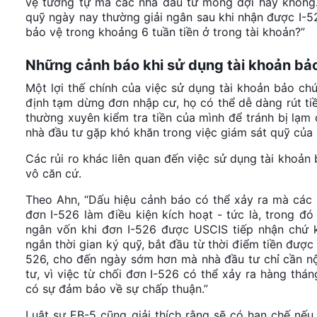
vệ tương tự mà các nhà đầu tư mong đợi hay không. 
quỹ ngày nay thường giải ngân sau khi nhận được I-52
bảo vệ trong khoảng 6 tuần tiền ở trong tài khoản?”
Những cảnh báo khi sử dụng tài khoản bả
Một lợi thế chính của việc sử dụng tài khoản bảo chứ
định tạm dừng đơn nhập cư, họ có thể dễ dàng rút tiề
thường xuyên kiểm tra tiền của mình để tránh bị lạm
nhà đầu tư gặp khó khăn trong việc giám sát quỹ của 
Các rủi ro khác liên quan đến việc sử dụng tài khoả
vô căn cứ.
Theo Ahn, “Dấu hiệu cảnh báo có thể xảy ra mà các 
đơn I-526 làm điều kiện kích hoạt - tức là, trong đó
ngân vốn khi đơn I-526 được USCIS tiếp nhận chứ k
ngắn thời gian ký quỹ, bắt đầu từ thời điểm tiền đượ
526, cho đến ngày sớm hơn mà nhà đầu tư chỉ cần nộ
tư, vì việc từ chối đơn I-526 có thể xảy ra hàng th
có sự đảm bảo về sự chấp thuận.”
Luật sư EB-5 cũng giải thích rằng sẽ có hạn chế nếu 