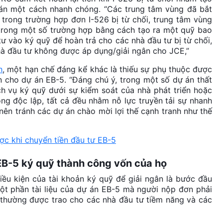
 án một cách nhanh chóng. “Các trung tâm vùng đã bắt
trong trường hợp đơn I-526 bị từ chối, trung tâm vùng
, trong một số trường hợp bằng cách tạo ra một quỹ bao
 vào ký quỹ để hoàn trả cho các nhà đầu tư bị từ chối,
hà đầu tư không được áp dụng/giải ngân cho JCE,”
h
, một hạn chế đáng kể khác là thiếu sự phụ thuộc được
n cho dự án EB-5. “Đáng chú ý, trong một số dự án thất
ch vụ ký quỹ dưới sự kiểm soát của nhà phát triển hoặc
g độc lập, tất cả đều nhằm nỗ lực truyền tải sự nhanh
 nên tránh các dự án chào mời lợi thế cạnh tranh như thế
ược khi chuyển tiền đầu tư EB-5
EB-5 ký quỹ thành công vốn của họ
iều kiện của tài khoản ký quỹ để giải ngân là bước đầu
một phần tài liệu của dự án EB-5 mà người nộp đơn phải
thường được trao cho các nhà đầu tư tiềm năng và các