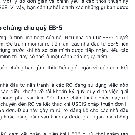
Một lý do đơn giản và chính yếu là các thỏa thuận ký
6E. Vì vậy, bạn cần tự hỏi chính xác những gì bạn được
o chứng cho quỹ EB-5
ng là tính linh hoạt của nó. Nếu nhà đầu tư EB-5 quyết
n. Để tránh mọi rủi ro tiềm ẩn, các nhà đầu tư EB-5 nên
 dụng trước khi hồ sơ của mình được tiếp nhận. Nếu các
mình thì đây có thể là một cảnh báo nguy hiểm.
n bảo chứng bao gồm thời điểm giải ngân và các cam kết
nhà đầu tư nên tránh là các RC đang sử dụng việc nộp
 các điều khoản về tài khoản ký quỹ quy định việc giải
hông phải sau khi đơn được chấp thuận. Điều này rút
c chuyển đến RC và kết thúc khi USCIS chấp thuận đơn I-
p đơn. Điều này gây ra rủi ro đáng kể cho các nhà đầu
áng hoặc hàng năm sau khi quỹ được giải ngân mà không
RC cam kết hoàn lại tiền khi I-526 bị từ chối nhằm tạo