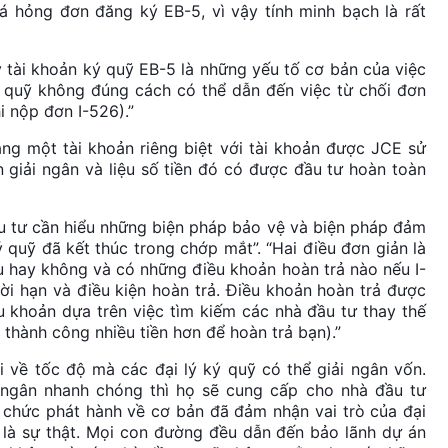
á hỏng đơn đăng ký EB-5, vì vậy tính minh bạch là rất
lý tài khoản ký quỹ EB-5 là những yếu tố cơ bản của việc
ký quỹ không đúng cách có thể dẫn đến việc từ chối đơn
i nộp đơn I-526).”
ng một tài khoản riêng biệt với tài khoản được JCE sử
n giải ngân và liệu số tiền đó có được đầu tư hoàn toàn
đầu tư cần hiểu những biện pháp bảo vệ và biện pháp đảm
 quỹ đã kết thúc trong chớp mắt”. “Hai điều đơn giản là
u hay không và có những điều khoản hoàn trả nào nếu I-
ời hạn và điều kiện hoàn trả. Điều khoản hoàn trả được
u khoản dựa trên việc tìm kiếm các nhà đầu tư thay thế
thành công nhiều tiền hơn để hoàn trả bạn).”
 về tốc độ mà các đại lý ký quỹ có thể giải ngân vốn.
i ngân nhanh chóng thì họ sẽ cung cấp cho nhà đầu tư
chức phát hành về cơ bản đã đảm nhận vai trò của đại
 là sự thật. Mọi con đường đều dẫn đến bảo lãnh dự án