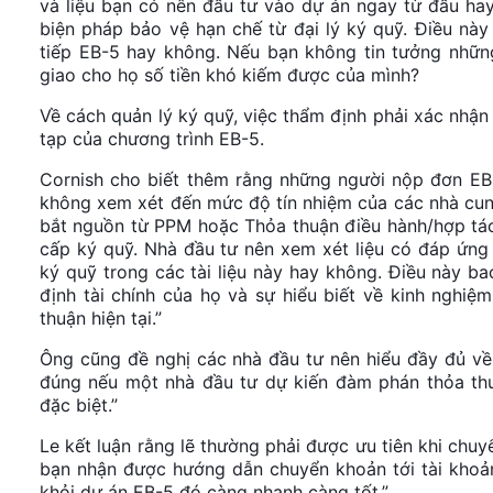
và liệu bạn có nên đầu tư vào dự án ngay từ đầu ha
biện pháp bảo vệ hạn chế từ đại lý ký quỹ. Điều này
tiếp EB-5 hay không. Nếu bạn không tin tưởng những
giao cho họ số tiền khó kiếm được của mình?
Về cách quản lý ký quỹ, việc thẩm định phải xác nhận
tạp của chương trình EB-5.
Cornish cho biết thêm rằng những người nộp đơn EB-5
không xem xét đến mức độ tín nhiệm của các nhà cun
bắt nguồn từ PPM hoặc Thỏa thuận điều hành/hợp tác
cấp ký quỹ. Nhà đầu tư nên xem xét liệu có đáp ứng
ký quỹ trong các tài liệu này hay không. Điều này b
định tài chính của họ và sự hiểu biết về kinh nghiệ
thuận hiện tại.”
Ông cũng đề nghị các nhà đầu tư nên hiểu đầy đủ về p
đúng nếu một nhà đầu tư dự kiến ​​đàm phán thỏa thuậ
đặc biệt.”
Le kết luận rằng lẽ thường phải được ưu tiên khi chuy
bạn nhận được hướng dẫn chuyển khoản tới tài khoản 
khỏi dự án EB-5 đó càng nhanh càng tốt.”