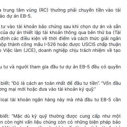
 trung tâm vùng (RC) thường phải chuyển tiền vào tài
ào dự án EB-5.
 tư vào tài khoản bảo chứng sau khi chọn dự án và sẵn
của dự án thiết lập tài khoản thông qua bên thứ ba (Tài
ịnh các điều kiện về thời điểm và cách thức giải ngân
i nộp thành công mẫu I-526 hoặc được USCIS chấp thuận
 Việc làm (JCE), doanh nghiệp chịu trách nhiệm về tạo
ầu tư và người tham gia đầu tư dự án EB-5 đều có quyền
iết: “Đó là cách an toàn nhất để đầu tư tiền”. “Vốn đầu
ơng mại mới hoặc đưa vào tài khoản ký quỹ.”
n loại tài khoản ngân hàng này mà nhà đầu tư EB-5 cần
 biết: “Mặc dù ký quỹ thường được cung cấp như một
n còn nghi vấn liệu chúng còn có những biện pháp bảo