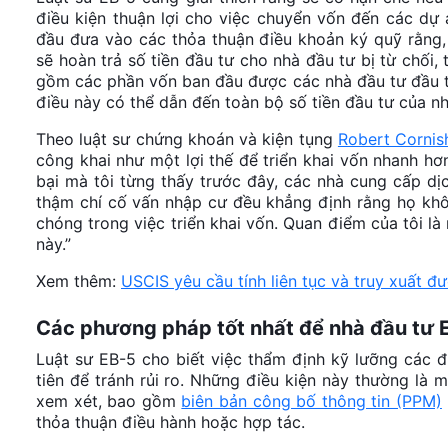
điều kiện thuận lợi cho việc chuyển vốn đến các dự
đầu đưa vào các thỏa thuận điều khoản ký quỹ rằng, 
sẽ hoàn trả số tiền đầu tư cho nhà đầu tư bị từ chối
gồm các phần vốn ban đầu được các nhà đầu tư đầu tư
điều này có thể dẫn đến toàn bộ số tiền đầu tư của n
Theo luật sư chứng khoán và kiện tụng
Robert Cornis
công khai như một lợi thế để triển khai vốn nhanh hơ
bại mà tôi từng thấy trước đây, các nhà cung cấp dị
thậm chí cố vấn nhập cư đều khẳng định rằng họ khôn
chóng trong việc triển khai vốn. Quan điểm của tôi là
này.”
Xem thêm:
USCIS yêu cầu tính liên tục và truy xuất đ
Các phương pháp tốt nhất để nhà đầu tư 
Luật sư EB-5 cho biết việc thẩm định kỹ lưỡng các đ
tiên để tránh rủi ro. Những điều kiện này thường là 
xem xét, bao gồm
biên bản công bố thông tin (PPM)
thỏa thuận điều hành hoặc hợp tác.