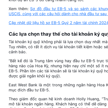
Xem thêm:
Sơ đồ đầu tư EB-5 và so sánh các khung
USCIS, cùng với các câu hỏi dành cho nhà đầu tư sau 
Cập nhật dữ liệu hồ sơ EB-5 Quý 2 năm tài chính 202
Các lựa chọn thay thế cho tài khoản ký q
Tài khoản ký quỹ không phải là lựa chọn duy nhất mà
Tuy nhiên, có rất ít dịch vụ tài khoản tiết kiệm hoặc 
cảnh báo.
“Bất kể đó là Trung tâm vùng hay đầu tư EB-5 trực t
hàng nào của Hoa Kỳ, nhưng hiện nay chỉ một số ít 
EB-5. Phần lớn các tài khoản sẽ là tài khoản ký quỹ h
được giải ngân khỏi ký quỹ).
East West Bank là một trong những ngân hàng Hoa K
mục đích đầu tư EB-5.
Theo giám đốc quan hệ kinh doanh Holly Huang, “Trư
mở tài khoản ngân hàng. Khách hàng có thể dễ dàng 