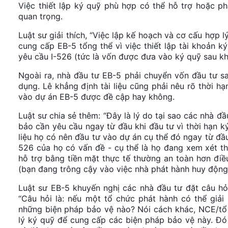
Việc thiết lập ký quỹ phù hợp có thể hỗ trợ hoặc ph
quan trọng.
Luật sư giải thích, “Việc lập kế hoạch và cơ cấu hợp 
cung cấp EB-5 tổng thể vì việc thiết lập tài khoản 
yêu cầu I-526 (tức là vốn được đưa vào ký quỹ sau kh
Ngoài ra, nhà đầu tư EB-5 phải chuyển vốn đầu tư sa
dụng. Lê khẳng định tài liệu cũng phải nêu rõ thời hạ
vào dự án EB-5 được đề cập hay không.
Luật sư chia sẻ thêm: “Đây là lý do tại sao các nhà 
bảo cần yêu cầu ngay từ đầu khi đầu tư vì thời hạn ký
liệu họ có nên đầu tư vào dự án cụ thể đó ngay từ đầ
526 của họ có vấn đề - cụ thể là họ đang xem xét th
hỗ trợ bằng tiền mặt thực tế thường an toàn hơn điề
(bạn đang trông cậy vào việc nhà phát hành huy động 
Luật sư EB-5 khuyến nghị các nhà đầu tư đặt câu hỏi
“Câu hỏi là: nếu một tổ chức phát hành có thể giả
những biện pháp bảo vệ nào? Nói cách khác, NCE/tổ 
lý ký quỹ để cung cấp các biện pháp bảo vệ này. Đó