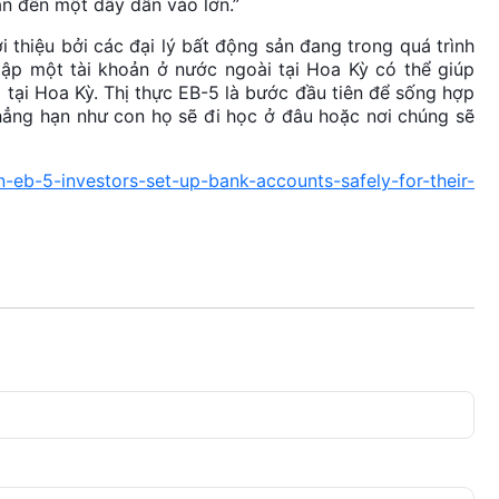
an đến một dây dẫn vào lớn.”
 thiệu bởi các đại lý bất động sản đang trong quá trình
 lập một tài khoản ở nước ngoài tại Hoa Kỳ có thể giúp
 tại Hoa Kỳ. Thị thực EB-5 là bước đầu tiên để sống hợp
chẳng hạn như con họ sẽ đi học ở đâu hoặc nơi chúng sẽ
eb-5-investors-set-up-bank-accounts-safely-for-their-