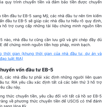
óa quy trình chuyển tiền và đảm bảo tiền được chuyển
 tiền đầu tư EB-5 sang Mỹ, các nhà đầu tư nên tìm kiếm
vấn đầu tư EB-5 sẽ giúp các nhà đầu tư hiểu rõ quy định,
và hỗ trợ cung cấp những tài liệu chứng minh nguồn tiền
-5 nào, nhà đầu tư cũng cần lưu giữ và ghi chép đầy đủ
6E để chứng minh nguồn tiền hợp pháp, minh bạch.
 thời gian (khung thời gian của nhà đầu tư, dự án và
đạo luật RIA)
 chuyển vốn đầu tư EB-5
õ, các nhà đầu tư phải xác định những người liên quan
ầu tư. RIA yêu cầu xác định tất cả các bên thứ 3 hỗ trợ
yêu cầu này.
g thức chuyển tiền, yêu cầu đối với tất cả hồ sơ EB-5
õ ràng về phương thức chuyển tiền để USCIS có thể đánh
ển sang Hoa Kỳ.