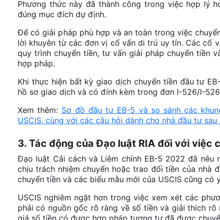
Phương thức này đã thành công trong việc hợp lý h
đúng mục đích dự định.
Để có giải pháp phù hợp và an toàn trong việc chuyển
lời khuyên từ các đơn vị cố vấn di trú uy tín. Các cố 
quy trình chuyển tiền, tư vấn giải pháp chuyển tiền 
hợp pháp.
Khi thực hiện bất kỳ giao dịch chuyển tiền đầu tư EB
hồ sơ giao dịch và có đính kèm trong đơn I-526/I-52
Xem thêm:
Sơ đồ đầu tư EB-5 và so sánh các khung
USCIS, cùng với các câu hỏi dành cho nhà đầu tư sau 
3. Tác động của Đạo luật RIA đối với việc
Đạo luật Cải cách và Liêm chính EB-5 2022 đã nêu r
chịu trách nhiệm chuyển hoặc trao đổi tiền của nhà đ
chuyển tiền và các biểu mẫu mới của USCIS cũng có 
USCIS nghiêm ngặt hơn trong việc xem xét các phươn
phải có nguồn gốc rõ ràng về số tiền và giải thích r
giá số tiền có được hợp pháp tương tự đã được chuy