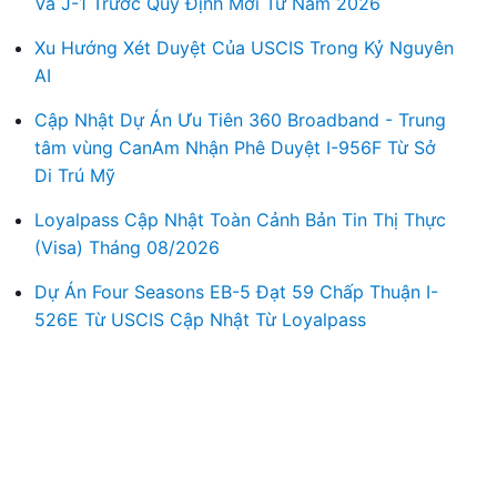
Và J-1 Trước Quy Định Mới Từ Năm 2026
Xu Hướng Xét Duyệt Của USCIS Trong Kỷ Nguyên
AI
Cập Nhật Dự Án Ưu Tiên 360 Broadband - Trung
tâm vùng CanAm Nhận Phê Duyệt I-956F Từ Sở
Di Trú Mỹ
Loyalpass Cập Nhật Toàn Cảnh Bản Tin Thị Thực
(Visa) Tháng 08/2026
Dự Án Four Seasons EB-5 Đạt 59 Chấp Thuận I-
526E Từ USCIS Cập Nhật Từ Loyalpass