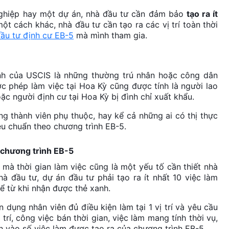
nghiệp hay một dự án, nhà đầu tư cần đảm bảo
tạo ra ít
t cách khác, nhà đầu tư cần tạo ra các vị trí toàn thời
ầu tư định cư EB-5
mà mình tham gia.
ịnh của USCIS là những thường trú nhân hoặc công dân
 phép làm việc tại Hoa Kỳ cũng được tính là người lao
ặc người định cư tại Hoa Kỳ bị đình chỉ xuất khẩu.
ng thành viên phụ thuộc, hay kể cả những ai có thị thực
êu chuẩn theo chương trình EB-5.
g chương trình EB-5
mà thời gian làm việc cũng là một yếu tố cần thiết nhà
à đầu tư, dự án đầu tư phải tạo ra ít nhất 10 việc làm
kể từ khi nhận được thẻ xanh.
 dụng nhân viên đủ điều kiện làm tại 1 vị trí và yêu cầu
 trí, công việc bán thời gian, việc làm mang tính thời vụ,
 vào số việc làm được tạo ra của chương trình EB-5.