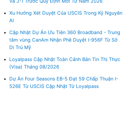
Và J-1 Trước Quy Định Mới Từ Năm 2026
Xu Hướng Xét Duyệt Của USCIS Trong Kỷ Nguyên
AI
Cập Nhật Dự Án Ưu Tiên 360 Broadband - Trung
tâm vùng CanAm Nhận Phê Duyệt I-956F Từ Sở
Di Trú Mỹ
Loyalpass Cập Nhật Toàn Cảnh Bản Tin Thị Thực
(Visa) Tháng 08/2026
Dự Án Four Seasons EB-5 Đạt 59 Chấp Thuận I-
526E Từ USCIS Cập Nhật Từ Loyalpass